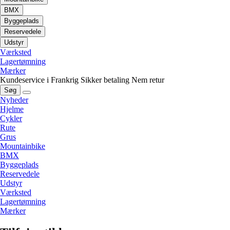
BMX
Byggeplads
Reservedele
Udstyr
Værksted
Lagertømning
Mærker
Kundeservice i Frankrig
Sikker betaling
Nem retur
Søg
Nyheder
Hjelme
Cykler
Rute
Grus
Mountainbike
BMX
Byggeplads
Reservedele
Udstyr
Værksted
Lagertømning
Mærker