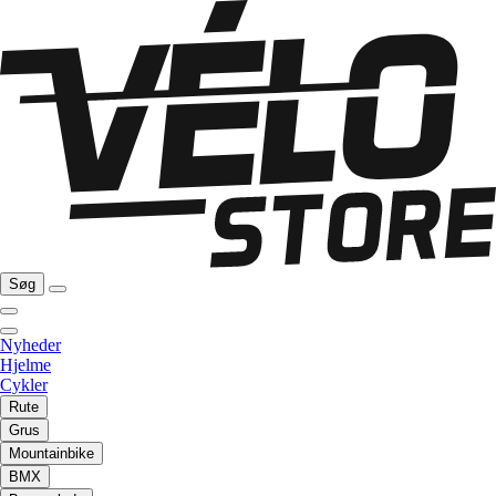
Søg
Nyheder
Hjelme
Cykler
Rute
Grus
Mountainbike
BMX