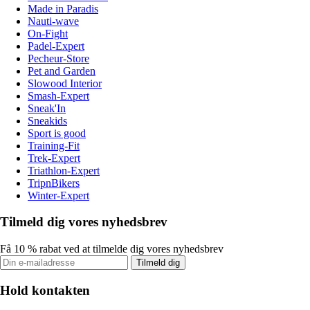
Made in Paradis
Nauti-wave
On-Fight
Padel-Expert
Pecheur-Store
Pet and Garden
Slowood Interior
Smash-Expert
Sneak'In
Sneakids
Sport is good
Training-Fit
Trek-Expert
Triathlon-Expert
TripnBikers
Winter-Expert
Tilmeld dig vores nyhedsbrev
Få 10 % rabat ved at tilmelde dig vores nyhedsbrev
Tilmeld dig
Hold kontakten