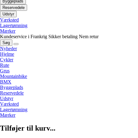
Byggeplads
Reservedele
Udstyr
Værksted
Lagertømning
Mærker
Kundeservice i Frankrig
Sikker betaling
Nem retur
Søg
Nyheder
Hjelme
Cykler
Rute
Grus
Mountainbike
BMX
Byggeplads
Reservedele
Udstyr
Værksted
Lagertømning
Mærker
Tilføjer til kurv...