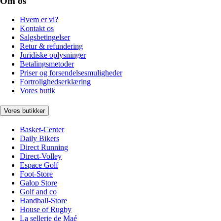
Om os
Hvem er vi?
Kontakt os
Salgsbetingelser
Retur & refundering
Juridiske oplysninger
Betalingsmetoder
Priser og forsendelsesmuligheder
Fortrolighedserklæring
Vores butik
Vores butikker
Basket-Center
Daily Bikers
Direct Running
Direct-Volley
Espace Golf
Foot-Store
Galop Store
Golf and co
Handball-Store
House of Rugby
La sellerie de Maé