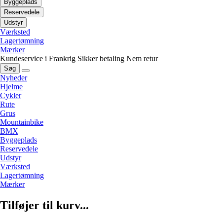
Byggeplads
Reservedele
Udstyr
Værksted
Lagertømning
Mærker
Kundeservice i Frankrig
Sikker betaling
Nem retur
Søg
Nyheder
Hjelme
Cykler
Rute
Grus
Mountainbike
BMX
Byggeplads
Reservedele
Udstyr
Værksted
Lagertømning
Mærker
Tilføjer til kurv...