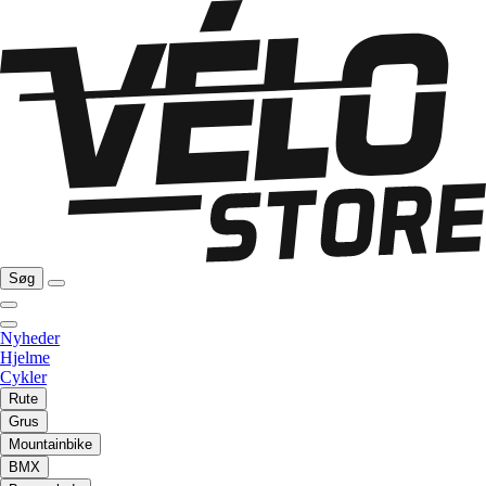
Søg
Nyheder
Hjelme
Cykler
Rute
Grus
Mountainbike
BMX