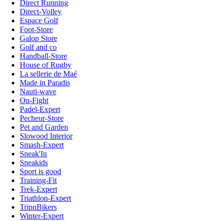
Direct Running
Direct-Volley
Espace Golf
Foot-Store
Galop Store
Golf and co
Handball-Store
House of Rugby
La sellerie de Maé
Made in Paradis
Nauti-wave
On-Fight
Padel-Expert
Pecheur-Store
Pet and Garden
Slowood Interior
Smash-Expert
Sneak'In
Sneakids
Sport is good
Training-Fit
Trek-Expert
Triathlon-Expert
TripnBikers
Winter-Expert