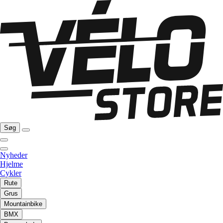
Søg
Nyheder
Hjelme
Cykler
Rute
Grus
Mountainbike
BMX