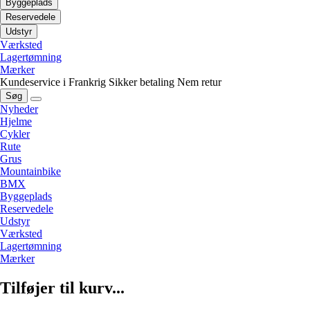
Byggeplads
Reservedele
Udstyr
Værksted
Lagertømning
Mærker
Kundeservice i Frankrig
Sikker betaling
Nem retur
Søg
Nyheder
Hjelme
Cykler
Rute
Grus
Mountainbike
BMX
Byggeplads
Reservedele
Udstyr
Værksted
Lagertømning
Mærker
Tilføjer til kurv...