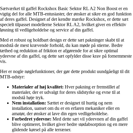
Sætværket til gaffel Rockshox Basic Sektor RL A2 Non Boost er en
vigtig del for alle MTB-entusiaster, der ønsker at sikre en god funktion
af deres gaffel. Designet af det kendte mærke Rockshox, er dette sæt
specielt tilpasset modellerne Sektor RL A2, hvilket giver en effektiv
løsning til vedligeholdelse og service af din gaffel.
Med et robust og holdbart design er dette sæt pakninger skabt til at
modstå de mest krævende forhold, du kan møde på stierne. Bedre
tæthed og reduktion af friktion er afgørende for at sikre optimal
ydeevne af din gaffel, og dette sæt opfylder disse krav på fornemmeste
vis.
Her er nogle nøglefunktioner, der gør dette produkt uundgåeligt til dit
MTB-udstyr:
Materialer af høj kvalitet:
Hver pakning er fremstillet af
materialer, der er udvalgt for deres slidstyrke og evne til at
modstå høje tryk.
Nem installation:
Sættet er designet til hurtig og nem
installation, uanset om du er en erfaren mekaniker eller en
amatør, der ønsker at lave din egen vedligeholdelse.
Forbedret ydeevne:
Med dette sæt vil ydeevnen af din gaffel
blive optimeret, hvilket giver bedre stødabsorption og en mere
glidende kørsel på alle terræner.