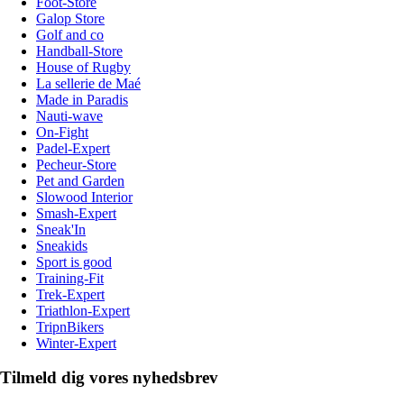
Foot-Store
Galop Store
Golf and co
Handball-Store
House of Rugby
La sellerie de Maé
Made in Paradis
Nauti-wave
On-Fight
Padel-Expert
Pecheur-Store
Pet and Garden
Slowood Interior
Smash-Expert
Sneak'In
Sneakids
Sport is good
Training-Fit
Trek-Expert
Triathlon-Expert
TripnBikers
Winter-Expert
Tilmeld dig vores nyhedsbrev