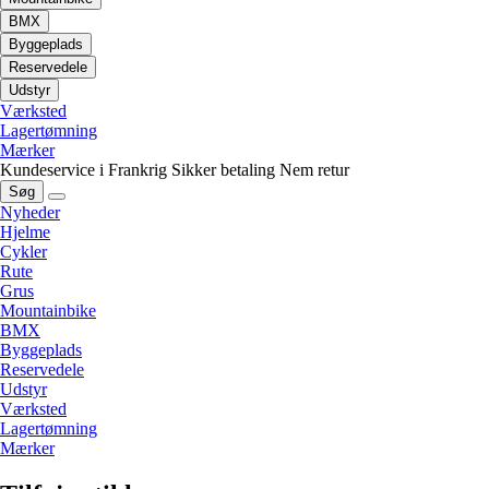
BMX
Byggeplads
Reservedele
Udstyr
Værksted
Lagertømning
Mærker
Kundeservice i Frankrig
Sikker betaling
Nem retur
Søg
Nyheder
Hjelme
Cykler
Rute
Grus
Mountainbike
BMX
Byggeplads
Reservedele
Udstyr
Værksted
Lagertømning
Mærker