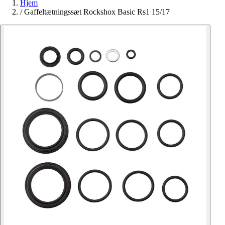
Hjem
/
Gaffeltætningssæt Rockshox Basic Rs1 15/17