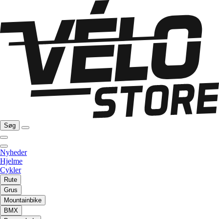
Søg
Nyheder
Hjelme
Cykler
Rute
Grus
Mountainbike
BMX