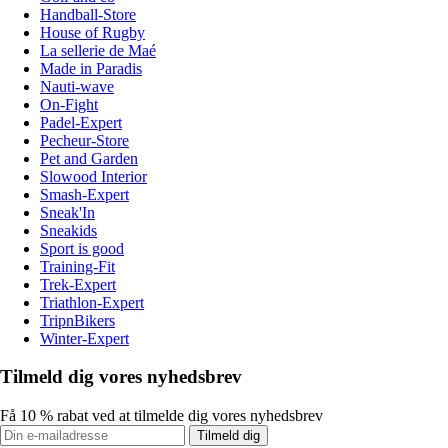
Handball-Store
House of Rugby
La sellerie de Maé
Made in Paradis
Nauti-wave
On-Fight
Padel-Expert
Pecheur-Store
Pet and Garden
Slowood Interior
Smash-Expert
Sneak'In
Sneakids
Sport is good
Training-Fit
Trek-Expert
Triathlon-Expert
TripnBikers
Winter-Expert
Tilmeld dig vores nyhedsbrev
Få 10 % rabat ved at tilmelde dig vores nyhedsbrev
Tilmeld dig