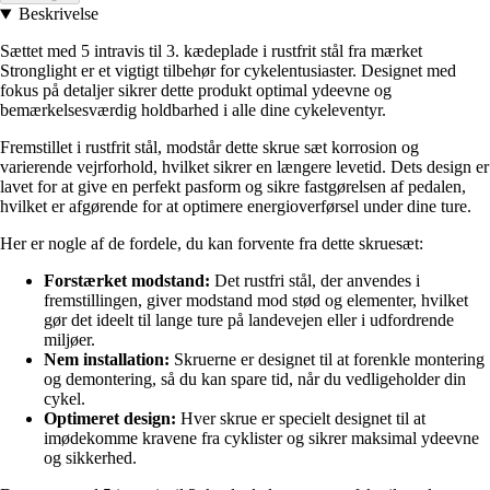
Beskrivelse
Sættet med 5 intravis til 3. kædeplade i rustfrit stål fra mærket
Stronglight er et vigtigt tilbehør for cykelentusiaster. Designet med
fokus på detaljer sikrer dette produkt optimal ydeevne og
bemærkelsesværdig holdbarhed i alle dine cykeleventyr.
Fremstillet i rustfrit stål, modstår dette skrue sæt korrosion og
varierende vejrforhold, hvilket sikrer en længere levetid. Dets design er
lavet for at give en perfekt pasform og sikre fastgørelsen af pedalen,
hvilket er afgørende for at optimere energioverførsel under dine ture.
Her er nogle af de fordele, du kan forvente fra dette skruesæt:
Forstærket modstand:
Det rustfri stål, der anvendes i
fremstillingen, giver modstand mod stød og elementer, hvilket
gør det ideelt til lange ture på landevejen eller i udfordrende
miljøer.
Nem installation:
Skruerne er designet til at forenkle montering
og demontering, så du kan spare tid, når du vedligeholder din
cykel.
Optimeret design:
Hver skrue er specielt designet til at
imødekomme kravene fra cyklister og sikrer maksimal ydeevne
og sikkerhed.