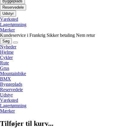
Byggeplads
Reservedele
Udstyr
Værksted
Lagertømning
Mærker
Kundeservice i Frankrig
Sikker betaling
Nem retur
Søg
Nyheder
Hjelme
Cykler
Rute
Grus
Mountainbike
BMX
Byggeplads
Reservedele
Udstyr
Værksted
Lagertømning
Mærker
Tilføjer til kurv...