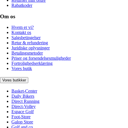
Returnér min ordre
Rabatkoder
Om os
Hvem er vi?
Kontakt os
Salgsbetingelser
Retur & refundering
Juridiske oplysninger
Betalingsmetoder
Priser og forsendelsesmuligheder
Fortrolighedserklæring
Vores butik
Vores butikker
Basket-Center
Daily Bikers
Direct Running
Direct-Volley
Espace Golf
Foot-Store
Galop Store
Golf and co