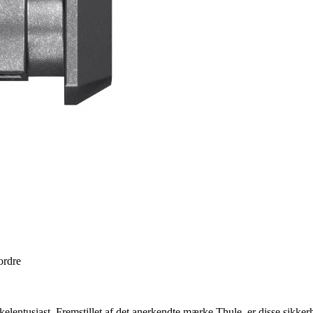
ordre
elentusiast. Fremstillet af det anerkendte mærke Thule, er disse sikker