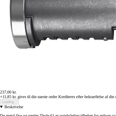
237,00 kr.
+11,85 kr.
gives til din naeste ordre
Krediteres efter bekraeftelse af din 
Loading...
Beskrivelse
De metal låse og nøgler Thule 61 er uundgåelige tilbehør for enhver cyk