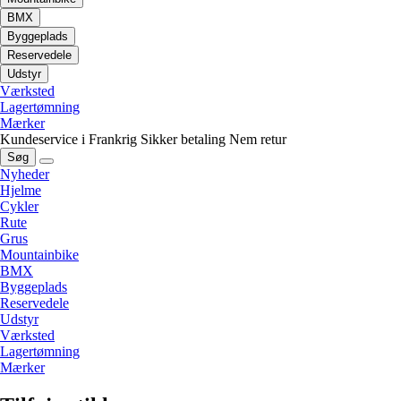
BMX
Byggeplads
Reservedele
Udstyr
Værksted
Lagertømning
Mærker
Kundeservice i Frankrig
Sikker betaling
Nem retur
Søg
Nyheder
Hjelme
Cykler
Rute
Grus
Mountainbike
BMX
Byggeplads
Reservedele
Udstyr
Værksted
Lagertømning
Mærker