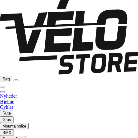
Søg
Nyheder
Hjelme
Cykler
Rute
Grus
Mountainbike
BMX