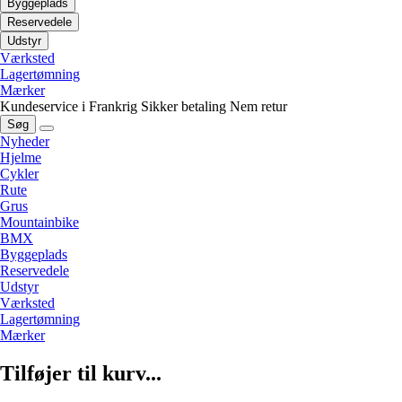
Byggeplads
Reservedele
Udstyr
Værksted
Lagertømning
Mærker
Kundeservice i Frankrig
Sikker betaling
Nem retur
Søg
Nyheder
Hjelme
Cykler
Rute
Grus
Mountainbike
BMX
Byggeplads
Reservedele
Udstyr
Værksted
Lagertømning
Mærker
Tilføjer til kurv...