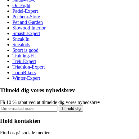
On-Fight
Padel-Expert
Pecheur-Store
Pet and Garden
Slowood Interior
Smash-Expert
Sneak'In
Sneakids
Sport is good
Training-Fit
Trek-Expert
Triathlon-Expert
TripnBikers
Winter-Expert
Tilmeld dig vores nyhedsbrev
Få 10 % rabat ved at tilmelde dig vores nyhedsbrev
Tilmeld dig
Hold kontakten
Find os på sociale medier