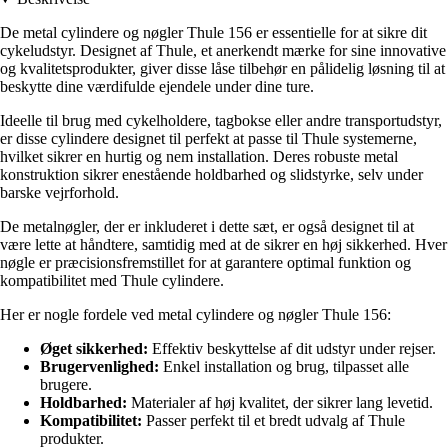
De metal cylindere og nøgler Thule 156 er essentielle for at sikre dit
cykeludstyr. Designet af Thule, et anerkendt mærke for sine innovative
og kvalitetsprodukter, giver disse låse tilbehør en pålidelig løsning til at
beskytte dine værdifulde ejendele under dine ture.
Ideelle til brug med cykelholdere, tagbokse eller andre transportudstyr,
er disse cylindere designet til perfekt at passe til Thule systemerne,
hvilket sikrer en hurtig og nem installation. Deres robuste metal
konstruktion sikrer enestående holdbarhed og slidstyrke, selv under
barske vejrforhold.
De metalnøgler, der er inkluderet i dette sæt, er også designet til at
være lette at håndtere, samtidig med at de sikrer en høj sikkerhed. Hver
nøgle er præcisionsfremstillet for at garantere optimal funktion og
kompatibilitet med Thule cylindere.
Her er nogle fordele ved metal cylindere og nøgler Thule 156:
Øget sikkerhed:
Effektiv beskyttelse af dit udstyr under rejser.
Brugervenlighed:
Enkel installation og brug, tilpasset alle
brugere.
Holdbarhed:
Materialer af høj kvalitet, der sikrer lang levetid.
Kompatibilitet:
Passer perfekt til et bredt udvalg af Thule
produkter.