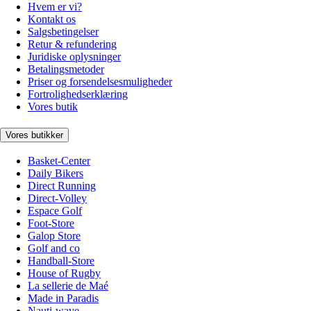
Hvem er vi?
Kontakt os
Salgsbetingelser
Retur & refundering
Juridiske oplysninger
Betalingsmetoder
Priser og forsendelsesmuligheder
Fortrolighedserklæring
Vores butik
Vores butikker
Basket-Center
Daily Bikers
Direct Running
Direct-Volley
Espace Golf
Foot-Store
Galop Store
Golf and co
Handball-Store
House of Rugby
La sellerie de Maé
Made in Paradis
Nauti-wave