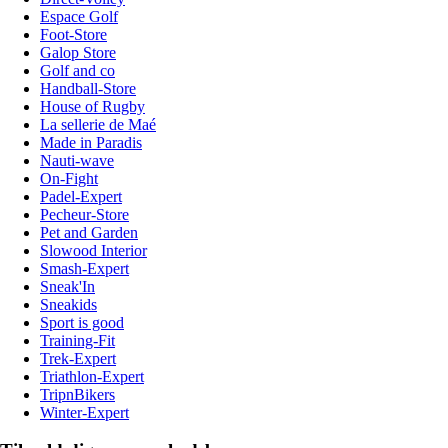
Espace Golf
Foot-Store
Galop Store
Golf and co
Handball-Store
House of Rugby
La sellerie de Maé
Made in Paradis
Nauti-wave
On-Fight
Padel-Expert
Pecheur-Store
Pet and Garden
Slowood Interior
Smash-Expert
Sneak'In
Sneakids
Sport is good
Training-Fit
Trek-Expert
Triathlon-Expert
TripnBikers
Winter-Expert