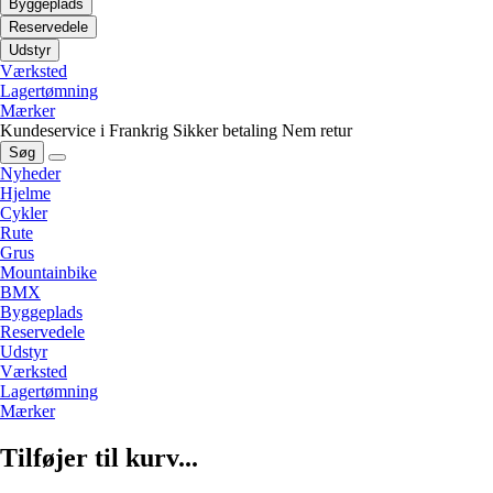
Byggeplads
Reservedele
Udstyr
Værksted
Lagertømning
Mærker
Kundeservice i Frankrig
Sikker betaling
Nem retur
Søg
Nyheder
Hjelme
Cykler
Rute
Grus
Mountainbike
BMX
Byggeplads
Reservedele
Udstyr
Værksted
Lagertømning
Mærker
Tilføjer til kurv...