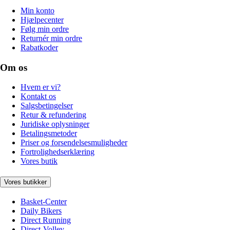
Min konto
Hjælpecenter
Følg min ordre
Returnér min ordre
Rabatkoder
Om os
Hvem er vi?
Kontakt os
Salgsbetingelser
Retur & refundering
Juridiske oplysninger
Betalingsmetoder
Priser og forsendelsesmuligheder
Fortrolighedserklæring
Vores butik
Vores butikker
Basket-Center
Daily Bikers
Direct Running
Direct-Volley