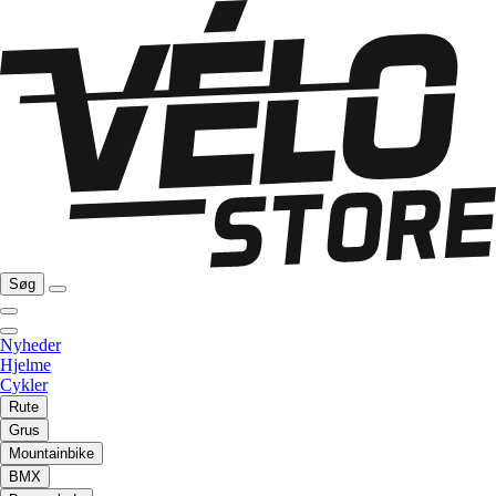
Søg
Nyheder
Hjelme
Cykler
Rute
Grus
Mountainbike
BMX