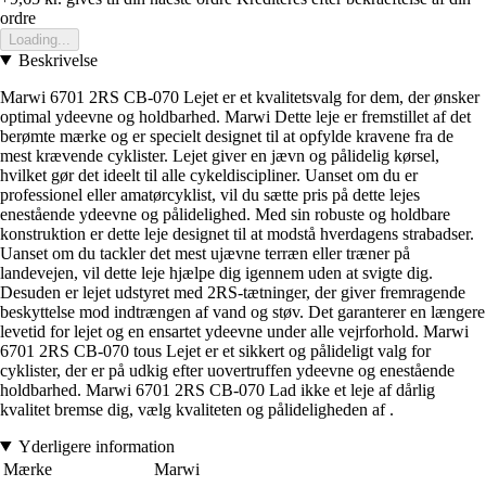
ordre
Loading...
Beskrivelse
Marwi 6701 2RS CB-070 Lejet er et kvalitetsvalg for dem, der ønsker
optimal ydeevne og holdbarhed. Marwi Dette leje er fremstillet af det
berømte mærke og er specielt designet til at opfylde kravene fra de
mest krævende cyklister. Lejet giver en jævn og pålidelig kørsel,
hvilket gør det ideelt til alle cykeldiscipliner. Uanset om du er
professionel eller amatørcyklist, vil du sætte pris på dette lejes
enestående ydeevne og pålidelighed. Med sin robuste og holdbare
konstruktion er dette leje designet til at modstå hverdagens strabadser.
Uanset om du tackler det mest ujævne terræn eller træner på
landevejen, vil dette leje hjælpe dig igennem uden at svigte dig.
Desuden er lejet udstyret med 2RS-tætninger, der giver fremragende
beskyttelse mod indtrængen af vand og støv. Det garanterer en længere
levetid for lejet og en ensartet ydeevne under alle vejrforhold. Marwi
6701 2RS CB-070 tous Lejet er et sikkert og pålideligt valg for
cyklister, der er på udkig efter uovertruffen ydeevne og enestående
holdbarhed. Marwi 6701 2RS CB-070 Lad ikke et leje af dårlig
kvalitet bremse dig, vælg kvaliteten og pålideligheden af .
Yderligere information
Mærke
Marwi