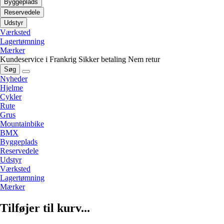
Byggeplads
Reservedele
Udstyr
Værksted
Lagertømning
Mærker
Kundeservice i Frankrig
Sikker betaling
Nem retur
Søg
Nyheder
Hjelme
Cykler
Rute
Grus
Mountainbike
BMX
Byggeplads
Reservedele
Udstyr
Værksted
Lagertømning
Mærker
Tilføjer til kurv...