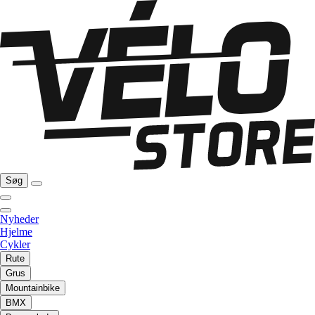
Søg
Nyheder
Hjelme
Cykler
Rute
Grus
Mountainbike
BMX