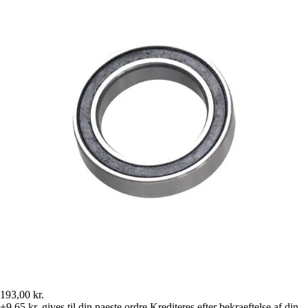
193,00 kr.
+9,65 kr.
gives til din naeste ordre
Krediteres efter bekraeftelse af din