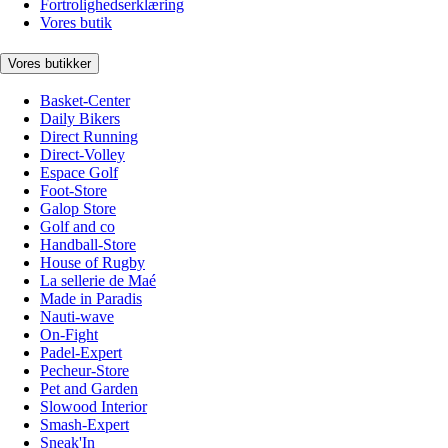
Fortrolighedserklæring
Vores butik
Vores butikker
Basket-Center
Daily Bikers
Direct Running
Direct-Volley
Espace Golf
Foot-Store
Galop Store
Golf and co
Handball-Store
House of Rugby
La sellerie de Maé
Made in Paradis
Nauti-wave
On-Fight
Padel-Expert
Pecheur-Store
Pet and Garden
Slowood Interior
Smash-Expert
Sneak'In