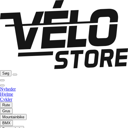
Søg
Nyheder
Hjelme
Cykler
Rute
Grus
Mountainbike
BMX