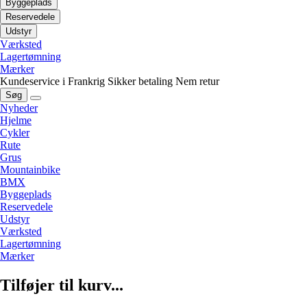
Byggeplads
Reservedele
Udstyr
Værksted
Lagertømning
Mærker
Kundeservice i Frankrig
Sikker betaling
Nem retur
Søg
Nyheder
Hjelme
Cykler
Rute
Grus
Mountainbike
BMX
Byggeplads
Reservedele
Udstyr
Værksted
Lagertømning
Mærker
Tilføjer til kurv...