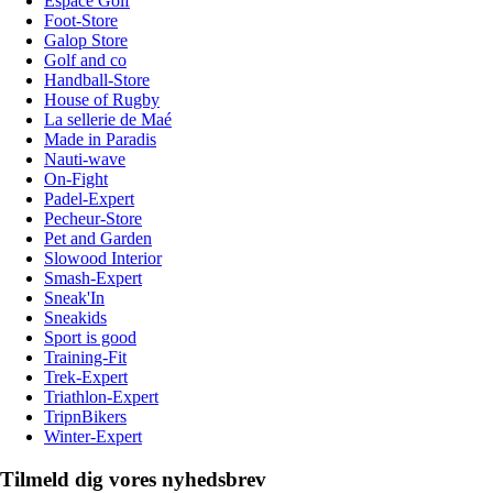
Espace Golf
Foot-Store
Galop Store
Golf and co
Handball-Store
House of Rugby
La sellerie de Maé
Made in Paradis
Nauti-wave
On-Fight
Padel-Expert
Pecheur-Store
Pet and Garden
Slowood Interior
Smash-Expert
Sneak'In
Sneakids
Sport is good
Training-Fit
Trek-Expert
Triathlon-Expert
TripnBikers
Winter-Expert
Tilmeld dig vores nyhedsbrev