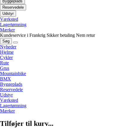
Byggeplads
Reservedele
Udstyr
Værksted
Lagertømning
Mærker
Kundeservice i Frankrig
Sikker betaling
Nem retur
Søg
Nyheder
Hjelme
Cykler
Rute
Grus
Mountainbike
BMX
Byggeplads
Reservedele
Udstyr
Værksted
Lagertømning
Mærker
Tilføjer til kurv...