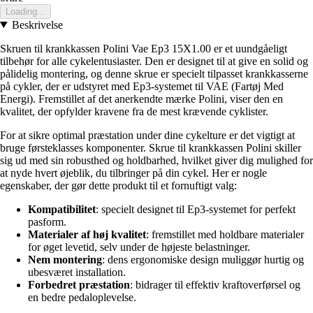
Loading...
Beskrivelse
Skruen til krankkassen Polini Vae Ep3 15X1.00 er et uundgåeligt
tilbehør for alle cykelentusiaster. Den er designet til at give en solid og
pålidelig montering, og denne skrue er specielt tilpasset krankkasserne
på cykler, der er udstyret med Ep3-systemet til VAE (Fartøj Med
Energi). Fremstillet af det anerkendte mærke Polini, viser den en
kvalitet, der opfylder kravene fra de mest krævende cyklister.
For at sikre optimal præstation under dine cykelture er det vigtigt at
bruge førsteklasses komponenter. Skrue til krankkassen Polini skiller
sig ud med sin robusthed og holdbarhed, hvilket giver dig mulighed for
at nyde hvert øjeblik, du tilbringer på din cykel. Her er nogle
egenskaber, der gør dette produkt til et fornuftigt valg:
Kompatibilitet
: specielt designet til Ep3-systemet for perfekt
pasform.
Materialer af høj kvalitet
: fremstillet med holdbare materialer
for øget levetid, selv under de højeste belastninger.
Nem montering
: dens ergonomiske design muliggør hurtig og
ubesværet installation.
Forbedret præstation
: bidrager til effektiv kraftoverførsel og
en bedre pedaloplevelse.