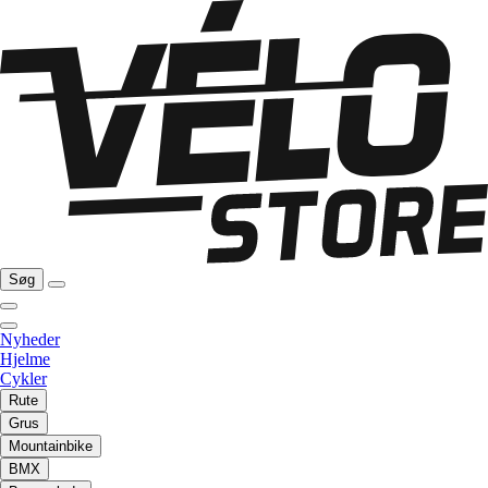
Søg
Nyheder
Hjelme
Cykler
Rute
Grus
Mountainbike
BMX