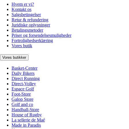
Hvem er vi?
Kontakt os
Salgsbetingelser
Retur & refundering
Juridiske oplysninger
Betalingsmetoder
Priser og forsendelsesmuligheder
Fortrolighedserklæring
Vores butik
Vores butikker
Basket-Center
Daily Bikers
Direct Running
Direct-Volley
Espace Golf
Foot-Store
Galop Store
Golf and co
Handball-Store
House of Rugby
La sellerie de Maé
Made in Paradis