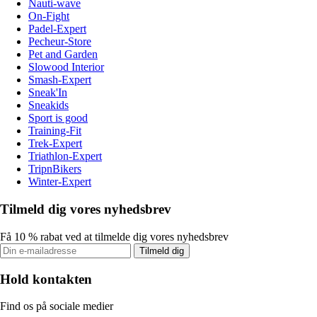
Nauti-wave
On-Fight
Padel-Expert
Pecheur-Store
Pet and Garden
Slowood Interior
Smash-Expert
Sneak'In
Sneakids
Sport is good
Training-Fit
Trek-Expert
Triathlon-Expert
TripnBikers
Winter-Expert
Tilmeld dig vores nyhedsbrev
Få 10 % rabat ved at tilmelde dig vores nyhedsbrev
Tilmeld dig
Hold kontakten
Find os på sociale medier