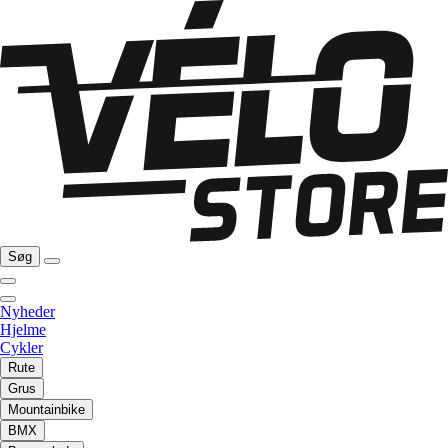
Søg
Nyheder
Hjelme
Cykler
Rute
Grus
Mountainbike
BMX