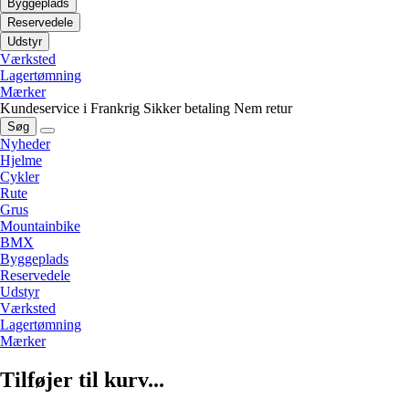
Byggeplads
Reservedele
Udstyr
Værksted
Lagertømning
Mærker
Kundeservice i Frankrig
Sikker betaling
Nem retur
Søg
Nyheder
Hjelme
Cykler
Rute
Grus
Mountainbike
BMX
Byggeplads
Reservedele
Udstyr
Værksted
Lagertømning
Mærker
Tilføjer til kurv...