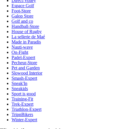
Direct-Volley
Espace Golf
Foot-Store
Galop Store
Golf and co
Handball-Store
House of Rugby
La sellerie de Maé
Made in Paradis
Nauti-wave
On-Fight
Padel-Expert
Pecheur-Store
Pet and Garden
Slowood Interior
Smash-Expert
Sneak'In
Sneakids
Sport is good
Training-Fit
Trek-Expert
Triathlon-Expert
TripnBikers
Winter-Expert