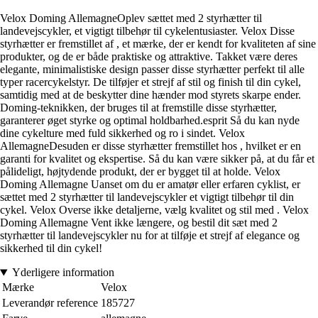
Velox Doming AllemagneOplev sættet med 2 styrhætter til
landevejscykler, et vigtigt tilbehør til cykelentusiaster. Velox Disse
styrhætter er fremstillet af , et mærke, der er kendt for kvaliteten af sine
produkter, og de er både praktiske og attraktive. Takket være deres
elegante, minimalistiske design passer disse styrhætter perfekt til alle
typer racercykelstyr. De tilføjer et strejf af stil og finish til din cykel,
samtidig med at de beskytter dine hænder mod styrets skarpe ender.
Doming-teknikken, der bruges til at fremstille disse styrhætter,
garanterer øget styrke og optimal holdbarhed.esprit Så du kan nyde
dine cykelture med fuld sikkerhed og ro i sindet. Velox
AllemagneDesuden er disse styrhætter fremstillet hos , hvilket er en
garanti for kvalitet og ekspertise. Så du kan være sikker på, at du får et
pålideligt, højtydende produkt, der er bygget til at holde. Velox
Doming Allemagne Uanset om du er amatør eller erfaren cyklist, er
sættet med 2 styrhætter til landevejscykler et vigtigt tilbehør til din
cykel. Velox Overse ikke detaljerne, vælg kvalitet og stil med . Velox
Doming Allemagne Vent ikke længere, og bestil dit sæt med 2
styrhætter til landevejscykler nu for at tilføje et strejf af elegance og
sikkerhed til din cykel!
Yderligere information
Mærke
Velox
Leverandør reference
185727