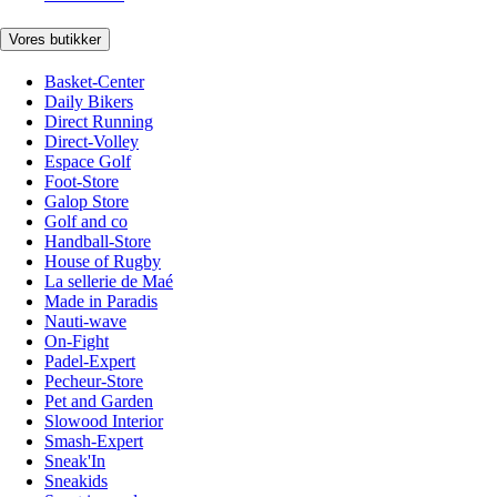
Vores butikker
Basket-Center
Daily Bikers
Direct Running
Direct-Volley
Espace Golf
Foot-Store
Galop Store
Golf and co
Handball-Store
House of Rugby
La sellerie de Maé
Made in Paradis
Nauti-wave
On-Fight
Padel-Expert
Pecheur-Store
Pet and Garden
Slowood Interior
Smash-Expert
Sneak'In
Sneakids