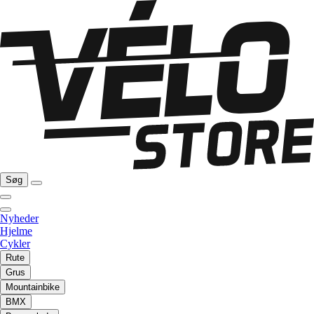
Søg
Nyheder
Hjelme
Cykler
Rute
Grus
Mountainbike
BMX