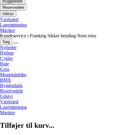
Byggeplads
Reservedele
Udstyr
Værksted
Lagertømning
Mærker
Kundeservice i Frankrig
Sikker betaling
Nem retur
Søg
Nyheder
Hjelme
Cykler
Rute
Grus
Mountainbike
BMX
Byggeplads
Reservedele
Udstyr
Værksted
Lagertømning
Mærker
Tilføjer til kurv...