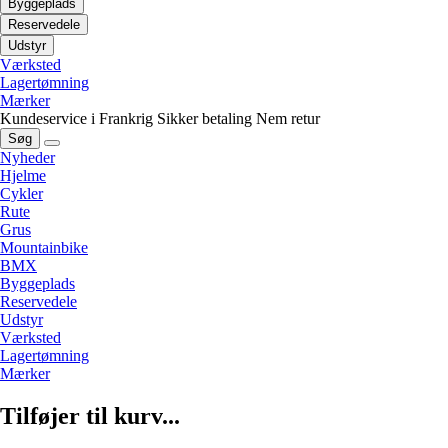
Byggeplads
Reservedele
Udstyr
Værksted
Lagertømning
Mærker
Kundeservice i Frankrig
Sikker betaling
Nem retur
Søg
Nyheder
Hjelme
Cykler
Rute
Grus
Mountainbike
BMX
Byggeplads
Reservedele
Udstyr
Værksted
Lagertømning
Mærker
Tilføjer til kurv...