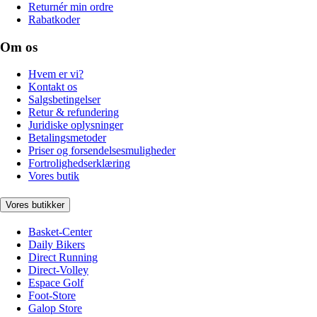
Returnér min ordre
Rabatkoder
Om os
Hvem er vi?
Kontakt os
Salgsbetingelser
Retur & refundering
Juridiske oplysninger
Betalingsmetoder
Priser og forsendelsesmuligheder
Fortrolighedserklæring
Vores butik
Vores butikker
Basket-Center
Daily Bikers
Direct Running
Direct-Volley
Espace Golf
Foot-Store
Galop Store