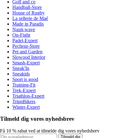
Golf and co
Handball-Store
House of Rugby
La sellerie de Maé
Made in Paradis
Nauti-wave
On-Fight
Padel-Expert
Pecheur-Store
Pet and Garden
Slowood Interior
Smash-Expert
Sneak'In
Sneakids
Sport is good
Training-Fit
Trek-Expert
Triathlon-Expert
TripnBikers
Winter-Expert
Tilmeld dig vores nyhedsbrev
Få 10 % rabat ved at tilmelde dig vores nyhedsbrev
Tilmeld dig