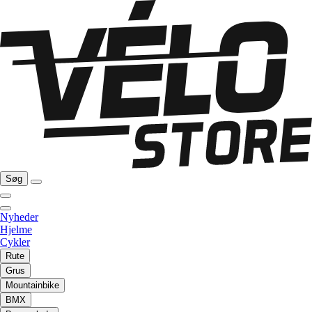
Søg
Nyheder
Hjelme
Cykler
Rute
Grus
Mountainbike
BMX