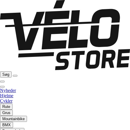
Søg
Nyheder
Hjelme
Cykler
Rute
Grus
Mountainbike
BMX