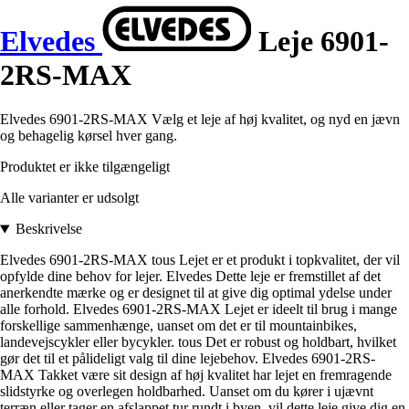
Elvedes
Leje 6901-
2RS-MAX
Elvedes 6901-2RS-MAX Vælg et leje af høj kvalitet, og nyd en jævn
og behagelig kørsel hver gang.
Produktet er ikke tilgængeligt
Alle varianter er udsolgt
Beskrivelse
Elvedes 6901-2RS-MAX tous Lejet er et produkt i topkvalitet, der vil
opfylde dine behov for lejer. Elvedes Dette leje er fremstillet af det
anerkendte mærke og er designet til at give dig optimal ydelse under
alle forhold. Elvedes 6901-2RS-MAX Lejet er ideelt til brug i mange
forskellige sammenhænge, uanset om det er til mountainbikes,
landevejscykler eller bycykler. tous Det er robust og holdbart, hvilket
gør det til et pålideligt valg til dine lejebehov. Elvedes 6901-2RS-
MAX Takket være sit design af høj kvalitet har lejet en fremragende
slidstyrke og overlegen holdbarhed. Uanset om du kører i ujævnt
terræn eller tager en afslappet tur rundt i byen, vil dette leje give dig en