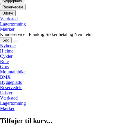
Byggeplads
Reservedele
Udstyr
Værksted
Lagertømning
Mærker
Kundeservice i Frankrig
Sikker betaling
Nem retur
Søg
Nyheder
Hjelme
Cykler
Rute
Grus
Mountainbike
BMX
Byggeplads
Reservedele
Udstyr
Værksted
Lagertømning
Mærker
Tilføjer til kurv...