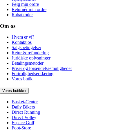
Følg min ordre
Returnér min ordre
Rabatkoder
Om os
Hvem er vi?
Kontakt os
Salgsbetingelser
Retur & refundering
Juridiske oplysninger
Betalingsmetoder
Priser og forsendelsesmuligheder
Fortrolighedserklæring
Vores butik
Vores butikker
Basket-Center
Daily Bikers
Direct Running
Direct-Volley
Espace Golf
Foot-Store