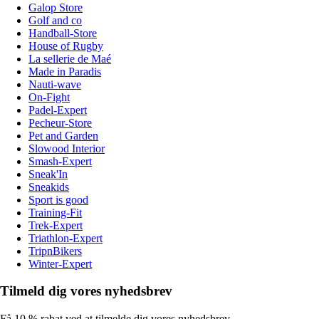
Galop Store
Golf and co
Handball-Store
House of Rugby
La sellerie de Maé
Made in Paradis
Nauti-wave
On-Fight
Padel-Expert
Pecheur-Store
Pet and Garden
Slowood Interior
Smash-Expert
Sneak'In
Sneakids
Sport is good
Training-Fit
Trek-Expert
Triathlon-Expert
TripnBikers
Winter-Expert
Tilmeld dig vores nyhedsbrev
Få 10 % rabat ved at tilmelde dig vores nyhedsbrev