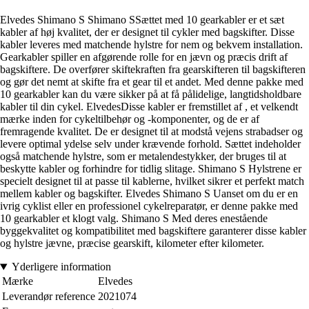
Elvedes Shimano S Shimano SSættet med 10 gearkabler er et sæt
kabler af høj kvalitet, der er designet til cykler med bagskifter. Disse
kabler leveres med matchende hylstre for nem og bekvem installation.
Gearkabler spiller en afgørende rolle for en jævn og præcis drift af
bagskiftere. De overfører skiftekraften fra gearskifteren til bagskifteren
og gør det nemt at skifte fra et gear til et andet. Med denne pakke med
10 gearkabler kan du være sikker på at få pålidelige, langtidsholdbare
kabler til din cykel. ElvedesDisse kabler er fremstillet af , et velkendt
mærke inden for cykeltilbehør og -komponenter, og de er af
fremragende kvalitet. De er designet til at modstå vejens strabadser og
levere optimal ydelse selv under krævende forhold. Sættet indeholder
også matchende hylstre, som er metalendestykker, der bruges til at
beskytte kabler og forhindre for tidlig slitage. Shimano S Hylstrene er
specielt designet til at passe til kablerne, hvilket sikrer et perfekt match
mellem kabler og bagskifter. Elvedes Shimano S Uanset om du er en
ivrig cyklist eller en professionel cykelreparatør, er denne pakke med
10 gearkabler et klogt valg. Shimano S Med deres enestående
byggekvalitet og kompatibilitet med bagskiftere garanterer disse kabler
og hylstre jævne, præcise gearskift, kilometer efter kilometer.
Yderligere information
Mærke
Elvedes
Leverandør reference
2021074