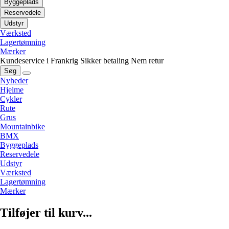
Byggeplads
Reservedele
Udstyr
Værksted
Lagertømning
Mærker
Kundeservice i Frankrig
Sikker betaling
Nem retur
Søg
Nyheder
Hjelme
Cykler
Rute
Grus
Mountainbike
BMX
Byggeplads
Reservedele
Udstyr
Værksted
Lagertømning
Mærker
Tilføjer til kurv...