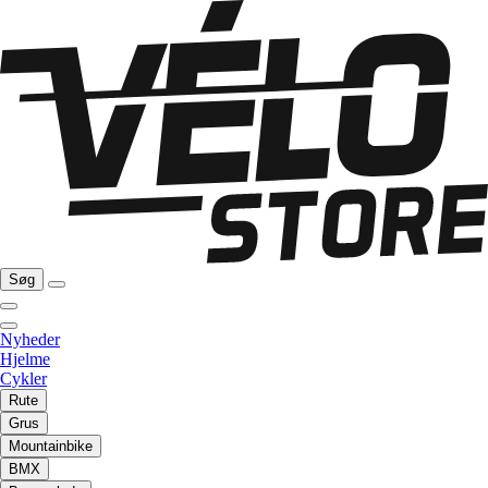
Søg
Nyheder
Hjelme
Cykler
Rute
Grus
Mountainbike
BMX