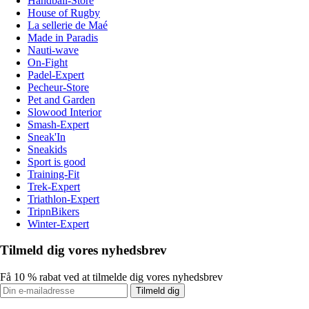
Handball-Store
House of Rugby
La sellerie de Maé
Made in Paradis
Nauti-wave
On-Fight
Padel-Expert
Pecheur-Store
Pet and Garden
Slowood Interior
Smash-Expert
Sneak'In
Sneakids
Sport is good
Training-Fit
Trek-Expert
Triathlon-Expert
TripnBikers
Winter-Expert
Tilmeld dig vores nyhedsbrev
Få 10 % rabat ved at tilmelde dig vores nyhedsbrev
Tilmeld dig