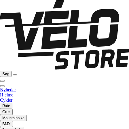
Søg
Nyheder
Hjelme
Cykler
Rute
Grus
Mountainbike
BMX