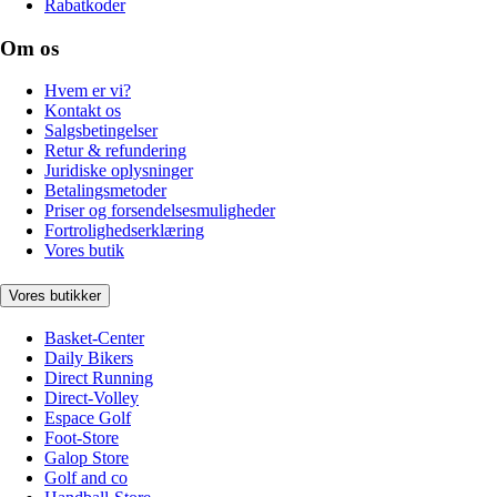
Rabatkoder
Om os
Hvem er vi?
Kontakt os
Salgsbetingelser
Retur & refundering
Juridiske oplysninger
Betalingsmetoder
Priser og forsendelsesmuligheder
Fortrolighedserklæring
Vores butik
Vores butikker
Basket-Center
Daily Bikers
Direct Running
Direct-Volley
Espace Golf
Foot-Store
Galop Store
Golf and co