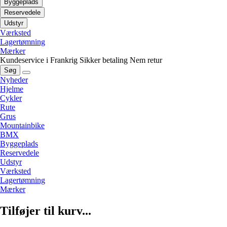
Byggeplads
Reservedele
Udstyr
Værksted
Lagertømning
Mærker
Kundeservice i Frankrig
Sikker betaling
Nem retur
Søg
Nyheder
Hjelme
Cykler
Rute
Grus
Mountainbike
BMX
Byggeplads
Reservedele
Udstyr
Værksted
Lagertømning
Mærker
Tilføjer til kurv...