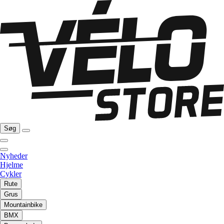
Søg
Nyheder
Hjelme
Cykler
Rute
Grus
Mountainbike
BMX