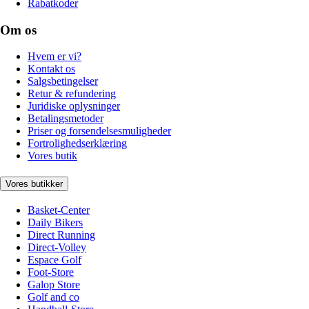
Rabatkoder
Om os
Hvem er vi?
Kontakt os
Salgsbetingelser
Retur & refundering
Juridiske oplysninger
Betalingsmetoder
Priser og forsendelsesmuligheder
Fortrolighedserklæring
Vores butik
Vores butikker
Basket-Center
Daily Bikers
Direct Running
Direct-Volley
Espace Golf
Foot-Store
Galop Store
Golf and co