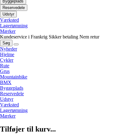
Byggeplads
Reservedele
Udstyr
Værksted
Lagertømning
Mærker
Kundeservice i Frankrig
Sikker betaling
Nem retur
Søg
Nyheder
Hjelme
Cykler
Rute
Grus
Mountainbike
BMX
Byggeplads
Reservedele
Udstyr
Værksted
Lagertømning
Mærker
Tilføjer til kurv...