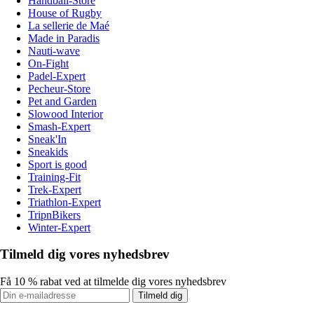
Handball-Store
House of Rugby
La sellerie de Maé
Made in Paradis
Nauti-wave
On-Fight
Padel-Expert
Pecheur-Store
Pet and Garden
Slowood Interior
Smash-Expert
Sneak'In
Sneakids
Sport is good
Training-Fit
Trek-Expert
Triathlon-Expert
TripnBikers
Winter-Expert
Tilmeld dig vores nyhedsbrev
Få 10 % rabat ved at tilmelde dig vores nyhedsbrev
Tilmeld dig