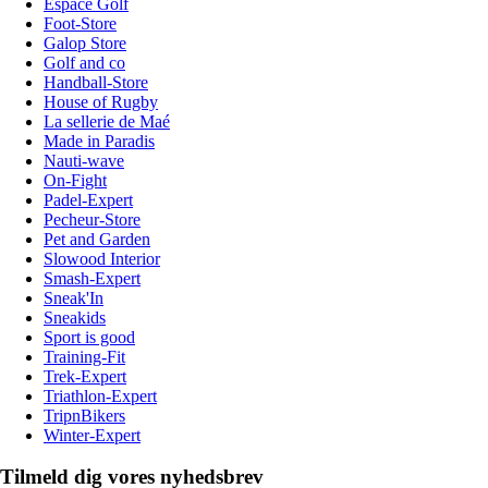
Espace Golf
Foot-Store
Galop Store
Golf and co
Handball-Store
House of Rugby
La sellerie de Maé
Made in Paradis
Nauti-wave
On-Fight
Padel-Expert
Pecheur-Store
Pet and Garden
Slowood Interior
Smash-Expert
Sneak'In
Sneakids
Sport is good
Training-Fit
Trek-Expert
Triathlon-Expert
TripnBikers
Winter-Expert
Tilmeld dig vores nyhedsbrev