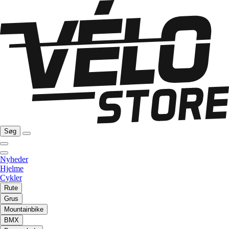
Søg
Nyheder
Hjelme
Cykler
Rute
Grus
Mountainbike
BMX