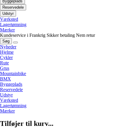
Byggeplads
Reservedele
Udstyr
Værksted
Lagertømning
Mærker
Kundeservice i Frankrig
Sikker betaling
Nem retur
Søg
Nyheder
Hjelme
Cykler
Rute
Grus
Mountainbike
BMX
Byggeplads
Reservedele
Udstyr
Værksted
Lagertømning
Mærker
Tilføjer til kurv...