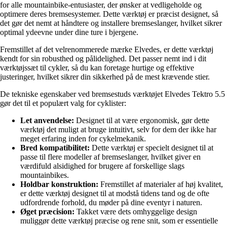
for alle mountainbike-entusiaster, der ønsker at vedligeholde og
optimere deres bremsesystemer. Dette værktøj er præcist designet, så
det gør det nemt at håndtere og installere bremseslanger, hvilket sikrer
optimal ydeevne under dine ture i bjergene.
Fremstillet af det velrenommerede mærke Elvedes, er dette værktøj
kendt for sin robusthed og pålidelighed. Det passer nemt ind i dit
værktøjssæt til cykler, så du kan foretage hurtige og effektive
justeringer, hvilket sikrer din sikkerhed på de mest krævende stier.
De tekniske egenskaber ved bremsestuds værktøjet Elvedes Tektro 5.5
gør det til et populært valg for cyklister:
Let anvendelse:
Designet til at være ergonomisk, gør dette
værktøj det muligt at bruge intuitivt, selv for dem der ikke har
meget erfaring inden for cykelmekanik.
Bred kompatibilitet:
Dette værktøj er specielt designet til at
passe til flere modeller af bremseslanger, hvilket giver en
værdifuld alsidighed for brugere af forskellige slags
mountainbikes.
Holdbar konstruktion:
Fremstillet af materialer af høj kvalitet,
er dette værktøj designet til at modstå tidens tand og de ofte
udfordrende forhold, du møder på dine eventyr i naturen.
Øget præcision:
Takket være dets omhyggelige design
muliggør dette værktøj præcise og rene snit, som er essentielle