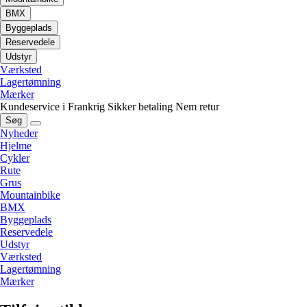
BMX
Byggeplads
Reservedele
Udstyr
Værksted
Lagertømning
Mærker
Kundeservice i Frankrig
Sikker betaling
Nem retur
Søg
Nyheder
Hjelme
Cykler
Rute
Grus
Mountainbike
BMX
Byggeplads
Reservedele
Udstyr
Værksted
Lagertømning
Mærker