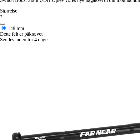
Switch Boost Sram UDH Oplev vores nye bagaksel til din mountainbike,
Størrelse
*
148 mm
Dette felt er påkrævet
Sendes inden for 4 dage