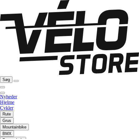
Søg
Nyheder
Hjelme
Cykler
Rute
Grus
Mountainbike
BMX