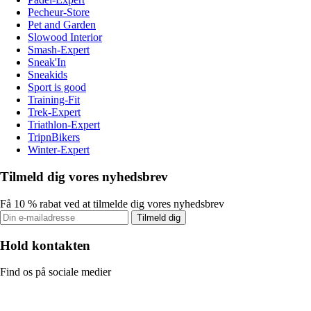
Pecheur-Store
Pet and Garden
Slowood Interior
Smash-Expert
Sneak'In
Sneakids
Sport is good
Training-Fit
Trek-Expert
Triathlon-Expert
TripnBikers
Winter-Expert
Tilmeld dig vores nyhedsbrev
Få 10 % rabat ved at tilmelde dig vores nyhedsbrev
Tilmeld dig
Hold kontakten
Find os på sociale medier