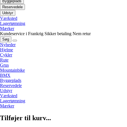
Byggeplads
Reservedele
Udstyr
Værksted
Lagertømning
Mærker
Kundeservice i Frankrig
Sikker betaling
Nem retur
Søg
Nyheder
Hjelme
Cykler
Rute
Grus
Mountainbike
BMX
Byggeplads
Reservedele
Udstyr
Værksted
Lagertømning
Mærker
Tilføjer til kurv...