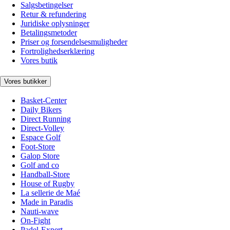
Salgsbetingelser
Retur & refundering
Juridiske oplysninger
Betalingsmetoder
Priser og forsendelsesmuligheder
Fortrolighedserklæring
Vores butik
Vores butikker
Basket-Center
Daily Bikers
Direct Running
Direct-Volley
Espace Golf
Foot-Store
Galop Store
Golf and co
Handball-Store
House of Rugby
La sellerie de Maé
Made in Paradis
Nauti-wave
On-Fight
Padel-Expert