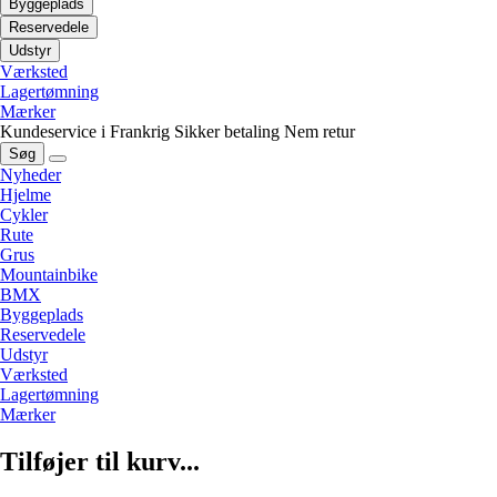
Byggeplads
Reservedele
Udstyr
Værksted
Lagertømning
Mærker
Kundeservice i Frankrig
Sikker betaling
Nem retur
Søg
Nyheder
Hjelme
Cykler
Rute
Grus
Mountainbike
BMX
Byggeplads
Reservedele
Udstyr
Værksted
Lagertømning
Mærker
Tilføjer til kurv...