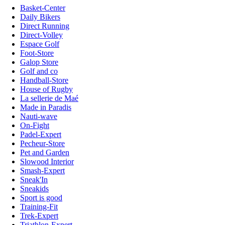
Basket-Center
Daily Bikers
Direct Running
Direct-Volley
Espace Golf
Foot-Store
Galop Store
Golf and co
Handball-Store
House of Rugby
La sellerie de Maé
Made in Paradis
Nauti-wave
On-Fight
Padel-Expert
Pecheur-Store
Pet and Garden
Slowood Interior
Smash-Expert
Sneak'In
Sneakids
Sport is good
Training-Fit
Trek-Expert
Triathlon-Expert