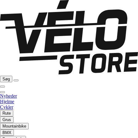
Søg
Nyheder
Hjelme
Cykler
Rute
Grus
Mountainbike
BMX