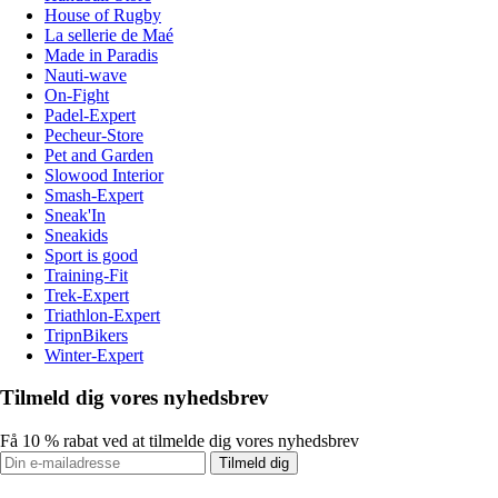
House of Rugby
La sellerie de Maé
Made in Paradis
Nauti-wave
On-Fight
Padel-Expert
Pecheur-Store
Pet and Garden
Slowood Interior
Smash-Expert
Sneak'In
Sneakids
Sport is good
Training-Fit
Trek-Expert
Triathlon-Expert
TripnBikers
Winter-Expert
Tilmeld dig vores nyhedsbrev
Få 10 % rabat ved at tilmelde dig vores nyhedsbrev
Tilmeld dig