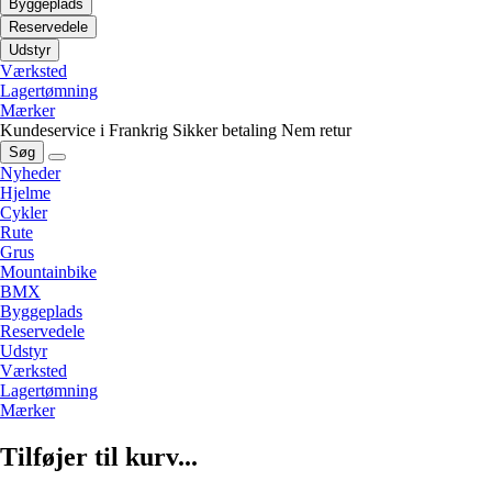
Byggeplads
Reservedele
Udstyr
Værksted
Lagertømning
Mærker
Kundeservice i Frankrig
Sikker betaling
Nem retur
Søg
Nyheder
Hjelme
Cykler
Rute
Grus
Mountainbike
BMX
Byggeplads
Reservedele
Udstyr
Værksted
Lagertømning
Mærker
Tilføjer til kurv...