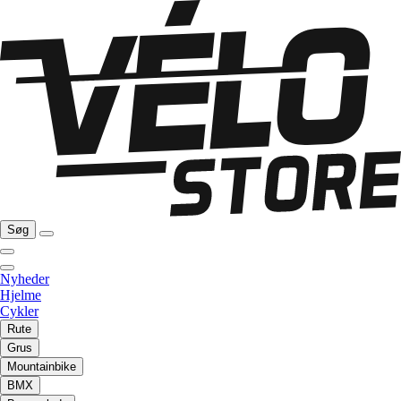
Søg
Nyheder
Hjelme
Cykler
Rute
Grus
Mountainbike
BMX