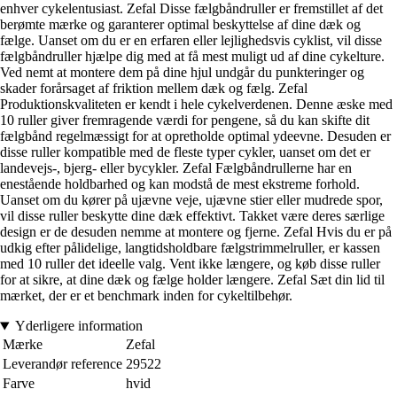
enhver cykelentusiast. Zefal Disse fælgbåndruller er fremstillet af det
berømte mærke og garanterer optimal beskyttelse af dine dæk og
fælge. Uanset om du er en erfaren eller lejlighedsvis cyklist, vil disse
fælgbåndruller hjælpe dig med at få mest muligt ud af dine cykelture.
Ved nemt at montere dem på dine hjul undgår du punkteringer og
skader forårsaget af friktion mellem dæk og fælg. Zefal
Produktionskvaliteten er kendt i hele cykelverdenen. Denne æske med
10 ruller giver fremragende værdi for pengene, så du kan skifte dit
fælgbånd regelmæssigt for at opretholde optimal ydeevne. Desuden er
disse ruller kompatible med de fleste typer cykler, uanset om det er
landevejs-, bjerg- eller bycykler. Zefal Fælgbåndrullerne har en
enestående holdbarhed og kan modstå de mest ekstreme forhold.
Uanset om du kører på ujævne veje, ujævne stier eller mudrede spor,
vil disse ruller beskytte dine dæk effektivt. Takket være deres særlige
design er de desuden nemme at montere og fjerne. Zefal Hvis du er på
udkig efter pålidelige, langtidsholdbare fælgstrimmelruller, er kassen
med 10 ruller det ideelle valg. Vent ikke længere, og køb disse ruller
for at sikre, at dine dæk og fælge holder længere. Zefal Sæt din lid til
mærket, der er et benchmark inden for cykeltilbehør.
Yderligere information
Mærke
Zefal
Leverandør reference
29522
Farve
hvid