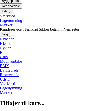
Byggeplads
Reservedele
Udstyr
Værksted
Lagertømning
Mærker
Kundeservice i Frankrig
Sikker betaling
Nem retur
Søg
Nyheder
Hjelme
Cykler
Rute
Grus
Mountainbike
BMX
Byggeplads
Reservedele
Udstyr
Værksted
Lagertømning
Mærker
Tilføjer til kurv...