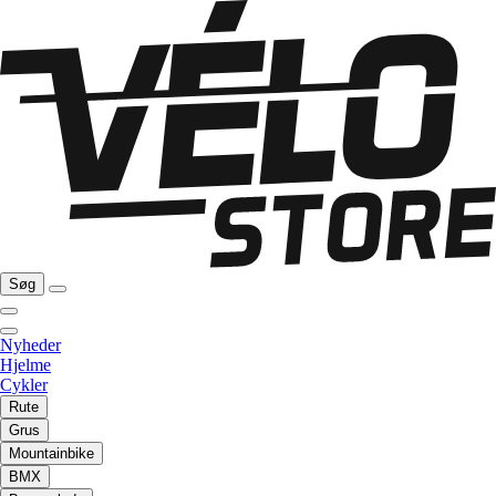
Søg
Nyheder
Hjelme
Cykler
Rute
Grus
Mountainbike
BMX