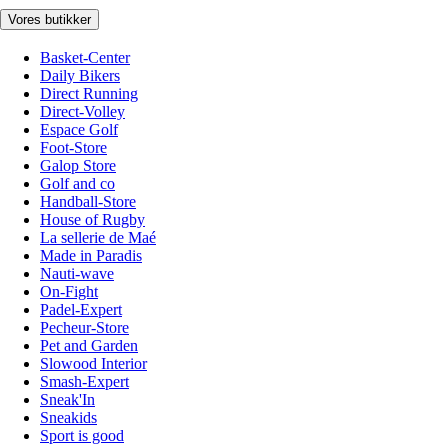
Vores butikker
Basket-Center
Daily Bikers
Direct Running
Direct-Volley
Espace Golf
Foot-Store
Galop Store
Golf and co
Handball-Store
House of Rugby
La sellerie de Maé
Made in Paradis
Nauti-wave
On-Fight
Padel-Expert
Pecheur-Store
Pet and Garden
Slowood Interior
Smash-Expert
Sneak'In
Sneakids
Sport is good