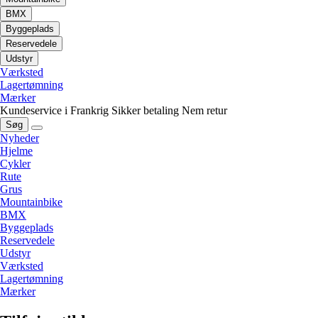
BMX
Byggeplads
Reservedele
Udstyr
Værksted
Lagertømning
Mærker
Kundeservice i Frankrig
Sikker betaling
Nem retur
Søg
Nyheder
Hjelme
Cykler
Rute
Grus
Mountainbike
BMX
Byggeplads
Reservedele
Udstyr
Værksted
Lagertømning
Mærker