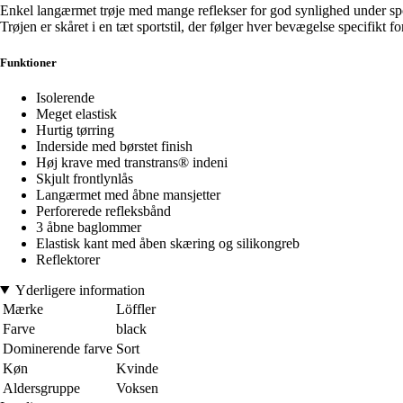
Enkel langærmet trøje med mange reflekser for god synlighed under spo
Trøjen er skåret i en tæt sportstil, der følger hver bevægelse specifikt fo
Funktioner
Isolerende
Meget elastisk
Hurtig tørring
Inderside med børstet finish
Høj krave med transtrans® indeni
Skjult frontlynlås
Langærmet med åbne mansjetter
Perforerede refleksbånd
3 åbne baglommer
Elastisk kant med åben skæring og silikongreb
Reflektorer
Yderligere information
Mærke
Löffler
Farve
black
Dominerende farve
Sort
Køn
Kvinde
Aldersgruppe
Voksen