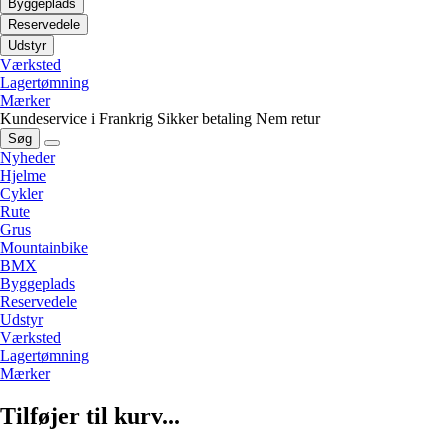
Byggeplads
Reservedele
Udstyr
Værksted
Lagertømning
Mærker
Kundeservice i Frankrig
Sikker betaling
Nem retur
Søg
Nyheder
Hjelme
Cykler
Rute
Grus
Mountainbike
BMX
Byggeplads
Reservedele
Udstyr
Værksted
Lagertømning
Mærker
Tilføjer til kurv...