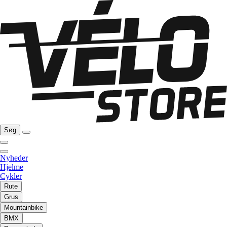
Søg
Nyheder
Hjelme
Cykler
Rute
Grus
Mountainbike
BMX