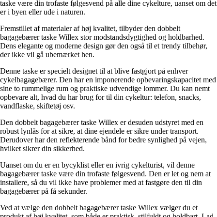
taske være din trofaste følgesvend på alle dine cykelture, uanset om det
er i byen eller ude i naturen.
Fremstillet af materialer af høj kvalitet, tilbyder den dobbelt
bagagebærer taske Willex stor modstandsdygtighed og holdbarhed.
Dens elegante og moderne design gør den også til et trendy tilbehør,
der ikke vil gå ubemærket hen.
Denne taske er specielt designet til at blive fastgjort på enhver
cykelbagagebærer. Den har en imponerende opbevaringskapacitet med
sine to rummelige rum og praktiske udvendige lommer. Du kan nemt
opbevare alt, hvad du har brug for til din cykeltur: telefon, snacks,
vandflaske, skiftetøj osv.
Den dobbelt bagagebærer taske Willex er desuden udstyret med en
robust lynlås for at sikre, at dine ejendele er sikre under transport.
Derudover har den reflekterende bånd for bedre synlighed på vejen,
hvilket sikrer din sikkerhed.
Uanset om du er en bycyklist eller en ivrig cykelturist, vil denne
bagagebærer taske være din trofaste følgesvend. Den er let og nem at
installere, så du vil ikke have problemer med at fastgøre den til din
bagagebærer på få sekunder.
Ved at vælge den dobbelt bagagebærer taske Willex vælger du et
produkt af høj kvalitet, som både er praktisk, stilfuldt og holdbart. Lad