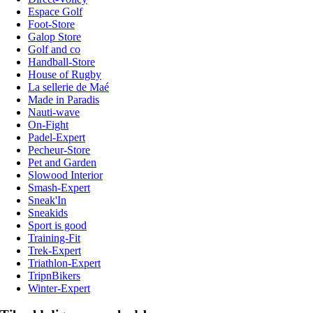
Espace Golf
Foot-Store
Galop Store
Golf and co
Handball-Store
House of Rugby
La sellerie de Maé
Made in Paradis
Nauti-wave
On-Fight
Padel-Expert
Pecheur-Store
Pet and Garden
Slowood Interior
Smash-Expert
Sneak'In
Sneakids
Sport is good
Training-Fit
Trek-Expert
Triathlon-Expert
TripnBikers
Winter-Expert