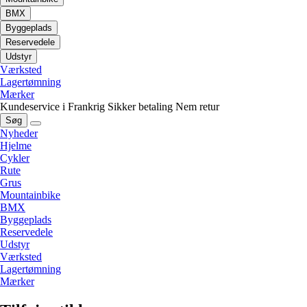
BMX
Byggeplads
Reservedele
Udstyr
Værksted
Lagertømning
Mærker
Kundeservice i Frankrig
Sikker betaling
Nem retur
Søg
Nyheder
Hjelme
Cykler
Rute
Grus
Mountainbike
BMX
Byggeplads
Reservedele
Udstyr
Værksted
Lagertømning
Mærker