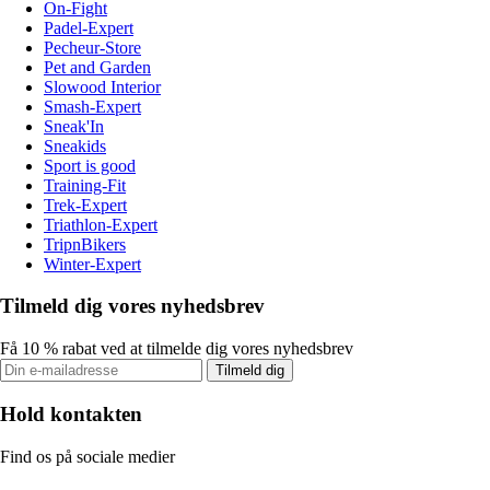
On-Fight
Padel-Expert
Pecheur-Store
Pet and Garden
Slowood Interior
Smash-Expert
Sneak'In
Sneakids
Sport is good
Training-Fit
Trek-Expert
Triathlon-Expert
TripnBikers
Winter-Expert
Tilmeld dig vores nyhedsbrev
Få 10 % rabat ved at tilmelde dig vores nyhedsbrev
Tilmeld dig
Hold kontakten
Find os på sociale medier