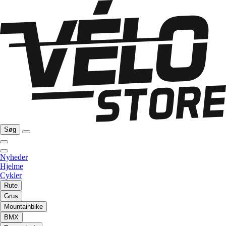
Søg
Nyheder
Hjelme
Cykler
Rute
Grus
Mountainbike
BMX