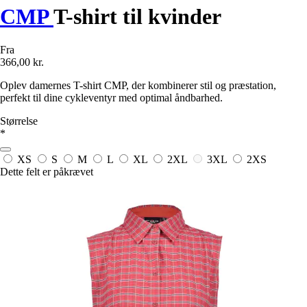
CMP
T-shirt til kvinder
Fra
366,00 kr.
Oplev damernes T-shirt CMP, der kombinerer stil og præstation,
perfekt til dine cykleventyr med optimal åndbarhed.
Størrelse
*
XS
S
M
L
XL
2XL
3XL
2XS
Dette felt er påkrævet