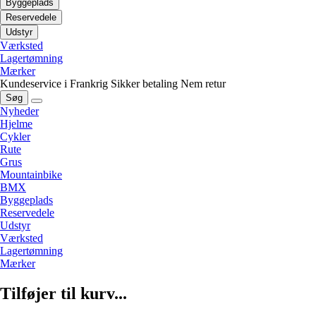
Byggeplads
Reservedele
Udstyr
Værksted
Lagertømning
Mærker
Kundeservice i Frankrig
Sikker betaling
Nem retur
Søg
Nyheder
Hjelme
Cykler
Rute
Grus
Mountainbike
BMX
Byggeplads
Reservedele
Udstyr
Værksted
Lagertømning
Mærker
Tilføjer til kurv...