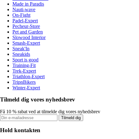
Made in Paradis
Nauti-wave
On-Fight
Padel-Expert
Pecheur-Store
Pet and Garden
Slowood Interior
Smash-Expert
Sneak'In
Sneakids
Sport is good
Training-Fit
Trek-Expert
Triathlon-Expert
TripnBikers
Winter-Expert
Tilmeld dig vores nyhedsbrev
Få 10 % rabat ved at tilmelde dig vores nyhedsbrev
Tilmeld dig
Hold kontakten