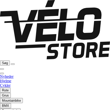
Søg
Nyheder
Hjelme
Cykler
Rute
Grus
Mountainbike
BMX