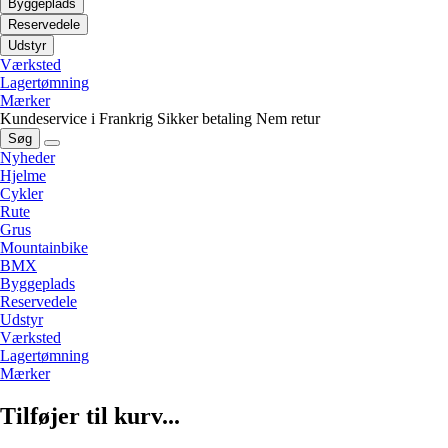
Byggeplads
Reservedele
Udstyr
Værksted
Lagertømning
Mærker
Kundeservice i Frankrig
Sikker betaling
Nem retur
Søg
Nyheder
Hjelme
Cykler
Rute
Grus
Mountainbike
BMX
Byggeplads
Reservedele
Udstyr
Værksted
Lagertømning
Mærker
Tilføjer til kurv...