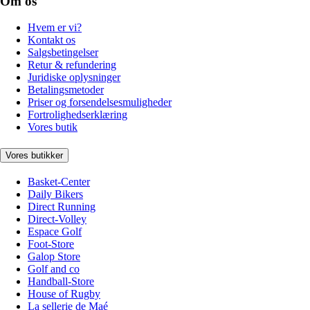
Om os
Hvem er vi?
Kontakt os
Salgsbetingelser
Retur & refundering
Juridiske oplysninger
Betalingsmetoder
Priser og forsendelsesmuligheder
Fortrolighedserklæring
Vores butik
Vores butikker
Basket-Center
Daily Bikers
Direct Running
Direct-Volley
Espace Golf
Foot-Store
Galop Store
Golf and co
Handball-Store
House of Rugby
La sellerie de Maé