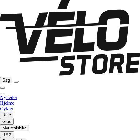
Søg
Nyheder
Hjelme
Cykler
Rute
Grus
Mountainbike
BMX