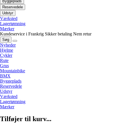
Byggeplads
Reservedele
Udstyr
Værksted
Lagertømning
Mærker
Kundeservice i Frankrig
Sikker betaling
Nem retur
Søg
Nyheder
Hjelme
Cykler
Rute
Grus
Mountainbike
BMX
Byggeplads
Reservedele
Udstyr
Værksted
Lagertømning
Mærker
Tilføjer til kurv...