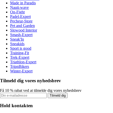
Made in Paradis
Nauti-wave
On-Fight
Padel-Expert
Pecheur-Store
Pet and Garden
Slowood Interior
Smash-Expert
Sneak'In
Sneakids
Sport is good
Training-Fit
Trek-Expert
Triathlon-Expert
TripnBikers
Winter-Expert
Tilmeld dig vores nyhedsbrev
Få 10 % rabat ved at tilmelde dig vores nyhedsbrev
Tilmeld dig
Hold kontakten