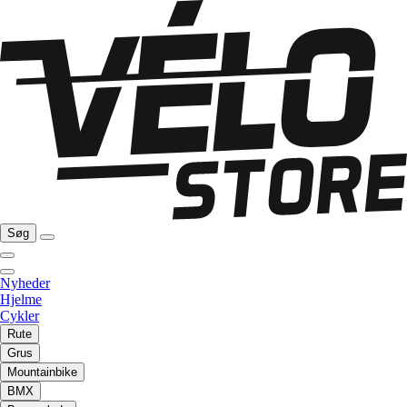
Søg
Nyheder
Hjelme
Cykler
Rute
Grus
Mountainbike
BMX