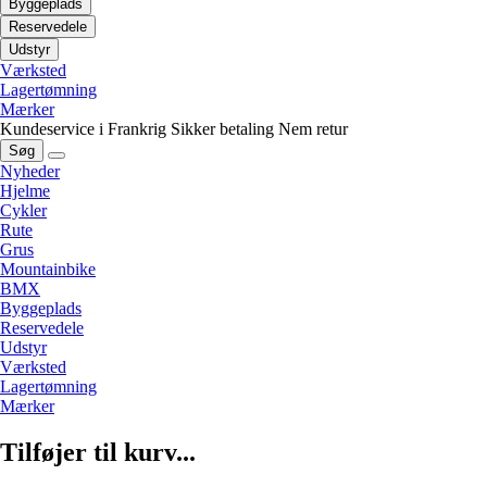
Byggeplads
Reservedele
Udstyr
Værksted
Lagertømning
Mærker
Kundeservice i Frankrig
Sikker betaling
Nem retur
Søg
Nyheder
Hjelme
Cykler
Rute
Grus
Mountainbike
BMX
Byggeplads
Reservedele
Udstyr
Værksted
Lagertømning
Mærker
Tilføjer til kurv...