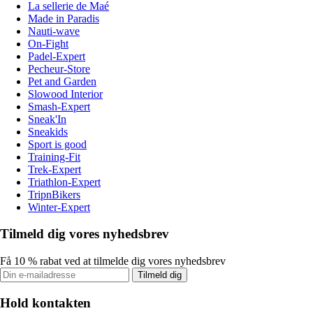
La sellerie de Maé
Made in Paradis
Nauti-wave
On-Fight
Padel-Expert
Pecheur-Store
Pet and Garden
Slowood Interior
Smash-Expert
Sneak'In
Sneakids
Sport is good
Training-Fit
Trek-Expert
Triathlon-Expert
TripnBikers
Winter-Expert
Tilmeld dig vores nyhedsbrev
Få 10 % rabat ved at tilmelde dig vores nyhedsbrev
Tilmeld dig
Hold kontakten