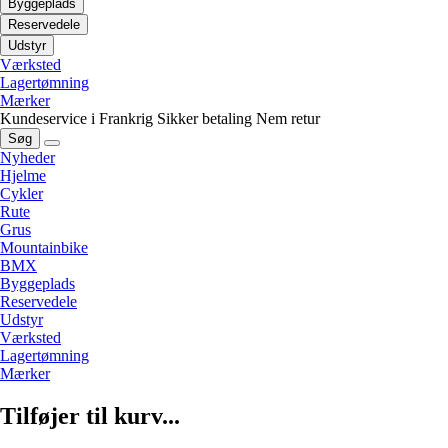
Byggeplads
Reservedele
Udstyr
Værksted
Lagertømning
Mærker
Kundeservice i Frankrig
Sikker betaling
Nem retur
Søg
Nyheder
Hjelme
Cykler
Rute
Grus
Mountainbike
BMX
Byggeplads
Reservedele
Udstyr
Værksted
Lagertømning
Mærker
Tilføjer til kurv...