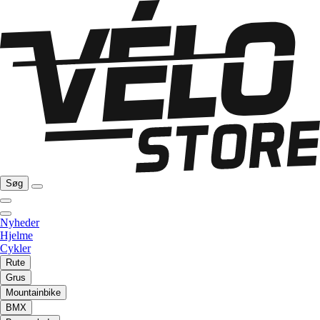
Søg
Nyheder
Hjelme
Cykler
Rute
Grus
Mountainbike
BMX