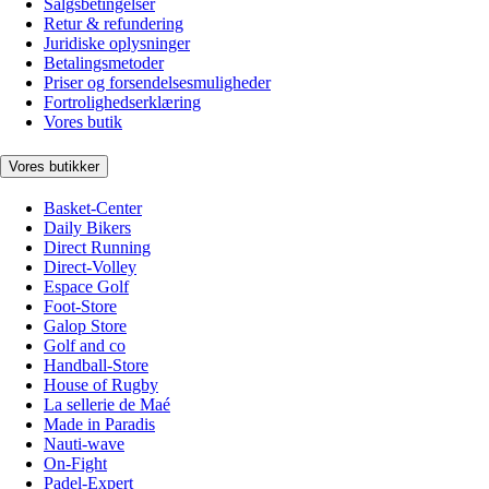
Salgsbetingelser
Retur & refundering
Juridiske oplysninger
Betalingsmetoder
Priser og forsendelsesmuligheder
Fortrolighedserklæring
Vores butik
Vores butikker
Basket-Center
Daily Bikers
Direct Running
Direct-Volley
Espace Golf
Foot-Store
Galop Store
Golf and co
Handball-Store
House of Rugby
La sellerie de Maé
Made in Paradis
Nauti-wave
On-Fight
Padel-Expert