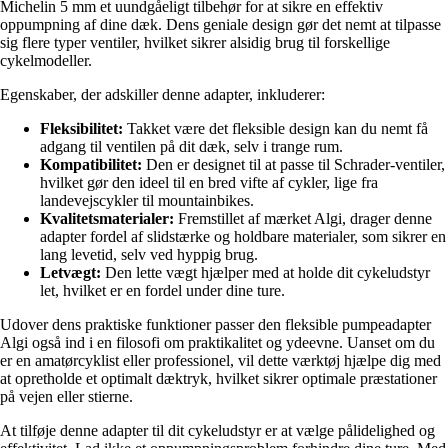
Michelin 5 mm et uundgåeligt tilbehør for at sikre en effektiv
oppumpning af dine dæk. Dens geniale design gør det nemt at tilpasse
sig flere typer ventiler, hvilket sikrer alsidig brug til forskellige
cykelmodeller.
Egenskaber, der adskiller denne adapter, inkluderer:
Fleksibilitet:
Takket være det fleksible design kan du nemt få
adgang til ventilen på dit dæk, selv i trange rum.
Kompatibilitet:
Den er designet til at passe til Schrader-ventiler,
hvilket gør den ideel til en bred vifte af cykler, lige fra
landevejscykler til mountainbikes.
Kvalitetsmaterialer:
Fremstillet af mærket Algi, drager denne
adapter fordel af slidstærke og holdbare materialer, som sikrer en
lang levetid, selv ved hyppig brug.
Letvægt:
Den lette vægt hjælper med at holde dit cykeludstyr
let, hvilket er en fordel under dine ture.
Udover dens praktiske funktioner passer den fleksible pumpeadapter
Algi også ind i en filosofi om praktikalitet og ydeevne. Uanset om du
er en amatørcyklist eller professionel, vil dette værktøj hjælpe dig med
at opretholde et optimalt dæktryk, hvilket sikrer optimale præstationer
på vejen eller stierne.
At tilføje denne adapter til dit cykeludstyr er at vælge pålidelighed og