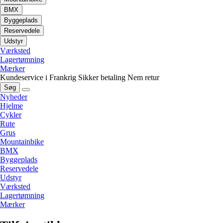
BMX
Byggeplads
Reservedele
Udstyr
Værksted
Lagertømning
Mærker
Kundeservice i Frankrig
Sikker betaling
Nem retur
Søg
Nyheder
Hjelme
Cykler
Rute
Grus
Mountainbike
BMX
Byggeplads
Reservedele
Udstyr
Værksted
Lagertømning
Mærker