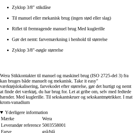
Zyklop 3/8" stikdåse
Til manuel eller mekanisk brug (ingen stød eller slag)
Riflet til fremragende manuel brug Med kuglerille
Gør det nemt: farvemærkning i henhold til størrelse
Zyklop 3/8"-nøgle størrelse
Wera Stikkontakter til manuel og maskinel brug (ISO 2725-del 3) fra
kan bruges både manuelt og mekanisk. Take it easy"
værktøjslokalisering, farvekodet efter størrelse, gør det hurtigt og nemt
at finde det værktøj, du har brug for. Let at gribe om, selv med fedtede
hænder. Med kuglerille. Til sekskantskruer og sekskantmøtrikker. I mat
krom-vanadium
Yderligere information
Mærke
Wera
Leverandør reference
5003558001
Farve
grå/blå