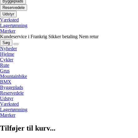
Byggeplads
Reservedele
Udstyr
Værksted
Lagertømning
Mærker
Kundeservice i Frankrig
Sikker betaling
Nem retur
Søg
Nyheder
Hjelme
Cykler
Rute
Grus
Mountainbike
BMX
Byggeplads
Reservedele
Udstyr
Værksted
Lagertømning
Mærker
Tilføjer til kurv...