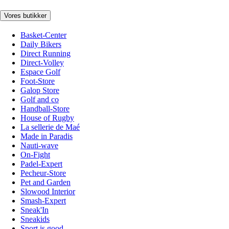
Vores butikker
Basket-Center
Daily Bikers
Direct Running
Direct-Volley
Espace Golf
Foot-Store
Galop Store
Golf and co
Handball-Store
House of Rugby
La sellerie de Maé
Made in Paradis
Nauti-wave
On-Fight
Padel-Expert
Pecheur-Store
Pet and Garden
Slowood Interior
Smash-Expert
Sneak'In
Sneakids
Sport is good