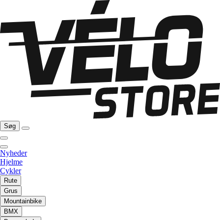
Søg
Nyheder
Hjelme
Cykler
Rute
Grus
Mountainbike
BMX