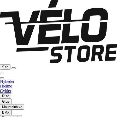
Søg
Nyheder
Hjelme
Cykler
Rute
Grus
Mountainbike
BMX