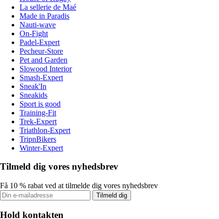
La sellerie de Maé
Made in Paradis
Nauti-wave
On-Fight
Padel-Expert
Pecheur-Store
Pet and Garden
Slowood Interior
Smash-Expert
Sneak'In
Sneakids
Sport is good
Training-Fit
Trek-Expert
Triathlon-Expert
TripnBikers
Winter-Expert
Tilmeld dig vores nyhedsbrev
Få 10 % rabat ved at tilmelde dig vores nyhedsbrev
Tilmeld dig
Hold kontakten