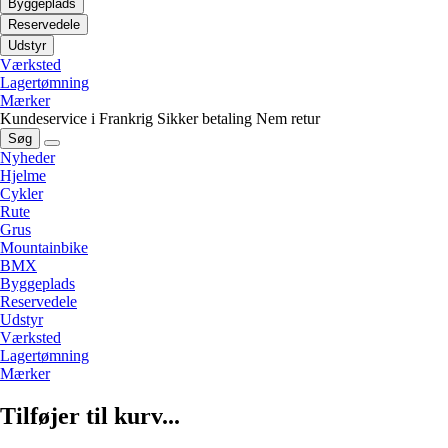
Byggeplads
Reservedele
Udstyr
Værksted
Lagertømning
Mærker
Kundeservice i Frankrig
Sikker betaling
Nem retur
Søg
Nyheder
Hjelme
Cykler
Rute
Grus
Mountainbike
BMX
Byggeplads
Reservedele
Udstyr
Værksted
Lagertømning
Mærker
Tilføjer til kurv...