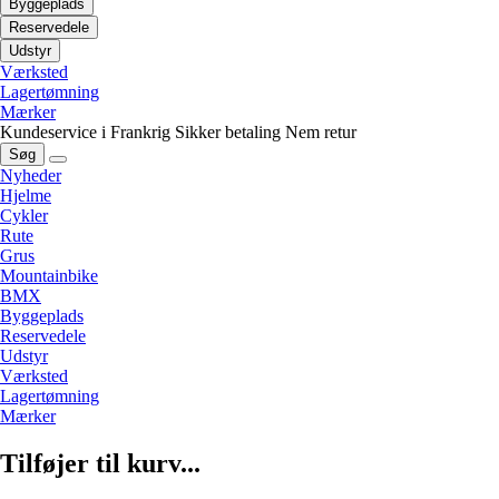
Byggeplads
Reservedele
Udstyr
Værksted
Lagertømning
Mærker
Kundeservice i Frankrig
Sikker betaling
Nem retur
Søg
Nyheder
Hjelme
Cykler
Rute
Grus
Mountainbike
BMX
Byggeplads
Reservedele
Udstyr
Værksted
Lagertømning
Mærker
Tilføjer til kurv...