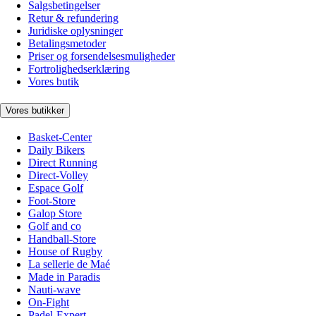
Salgsbetingelser
Retur & refundering
Juridiske oplysninger
Betalingsmetoder
Priser og forsendelsesmuligheder
Fortrolighedserklæring
Vores butik
Vores butikker
Basket-Center
Daily Bikers
Direct Running
Direct-Volley
Espace Golf
Foot-Store
Galop Store
Golf and co
Handball-Store
House of Rugby
La sellerie de Maé
Made in Paradis
Nauti-wave
On-Fight
Padel-Expert