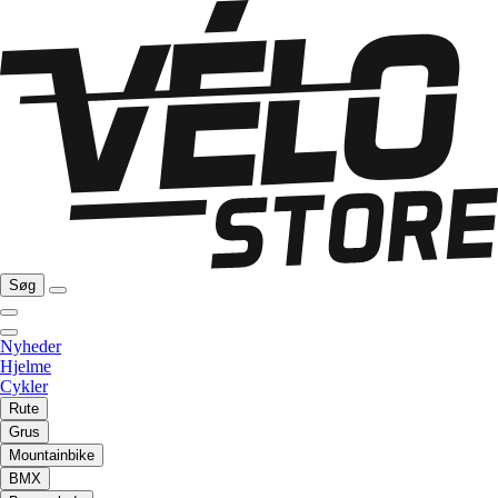
Søg
Nyheder
Hjelme
Cykler
Rute
Grus
Mountainbike
BMX