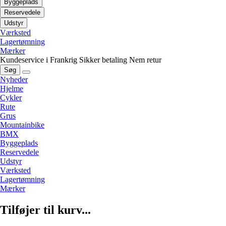
Byggeplads
Reservedele
Udstyr
Værksted
Lagertømning
Mærker
Kundeservice i Frankrig
Sikker betaling
Nem retur
Søg
Nyheder
Hjelme
Cykler
Rute
Grus
Mountainbike
BMX
Byggeplads
Reservedele
Udstyr
Værksted
Lagertømning
Mærker
Tilføjer til kurv...