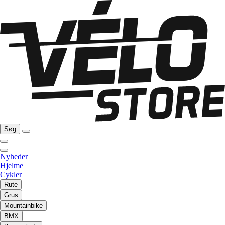
Søg
Nyheder
Hjelme
Cykler
Rute
Grus
Mountainbike
BMX