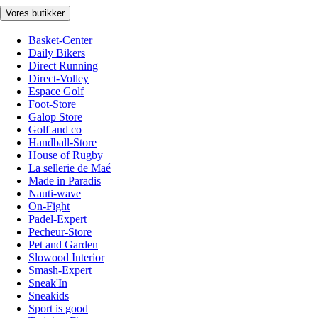
Vores butikker
Basket-Center
Daily Bikers
Direct Running
Direct-Volley
Espace Golf
Foot-Store
Galop Store
Golf and co
Handball-Store
House of Rugby
La sellerie de Maé
Made in Paradis
Nauti-wave
On-Fight
Padel-Expert
Pecheur-Store
Pet and Garden
Slowood Interior
Smash-Expert
Sneak'In
Sneakids
Sport is good