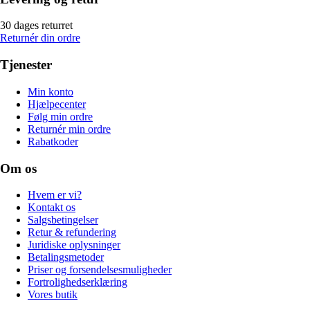
30 dages returret
Returnér din ordre
Tjenester
Min konto
Hjælpecenter
Følg min ordre
Returnér min ordre
Rabatkoder
Om os
Hvem er vi?
Kontakt os
Salgsbetingelser
Retur & refundering
Juridiske oplysninger
Betalingsmetoder
Priser og forsendelsesmuligheder
Fortrolighedserklæring
Vores butik