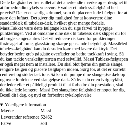
Dette fælgbånd er fremstillet af det anerkendte mærke og er designet til
at forbedre din cykels ydeevne. Hvad er et tubeless-fælgbånd helt
præcist? Det er en særlig strimmel, som du placerer inde i fælgen for at
gøre den lufttæt. Det giver dig mulighed for at konvertere dine
standarddæk til tubeless-dæk, hvilket giver mange fordele.
MassiTakket være dette fælgtape kan du sige farvel til hyppige
punkteringer. Ved at omdanne dine dæk til tubeless-dæk slipper du for
at bruge slanger.autres Det vil reducere risikoen for punkteringer
forårsaget af torne, glasskår og skarpe genstande betydeligt. MassiMed
tubeless-fælgbånd kan du desuden køre med lavere dæktryk. Det
betyder bedre greb på glatte overflader og bedre trækkraft i sving. Så
du kan tackle vanskeligt terræn med selvtillid. Massi Tubless-fælgtapen
er også meget nem at installere. Du skal blot fjerne din gamle slange,
rengøre fælgen og placere fælgtapen indeni. Sørg for, at det er korrekt
centreret og sidder tæt. tous Så kan du pumpe dine slangeløse dæk op
og nyde fordelene ved slangeløse dæk. Så hvis du er en ivrig cyklist,
der leder efter et pålideligt produkt til at forbedre din præstation, skal
du ikke lede længere. Massi Det slangeløse fælgbånd er noget for dig.
Bestil dit i dag, og nyd en forbedret cykeloplevelse.
Yderligere information
Mærke
Massi
Leverandør reference
52462
Farve
sort