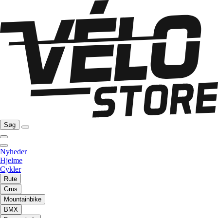
Søg
Nyheder
Hjelme
Cykler
Rute
Grus
Mountainbike
BMX