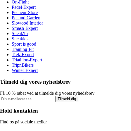
On-Fight
Padel-Expert
Pecheur-Store
Pet and Garden
Slowood Interior
Smash-Expert
Sneak'In
Sneakids
Sport is good
Training-Fit
Trek-Expert
Triathlon-Expert
TripnBikers
Winter-Expert
Tilmeld dig vores nyhedsbrev
Få 10 % rabat ved at tilmelde dig vores nyhedsbrev
Tilmeld dig
Hold kontakten
Find os på sociale medier