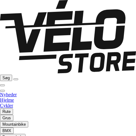
Søg
Nyheder
Hjelme
Cykler
Rute
Grus
Mountainbike
BMX