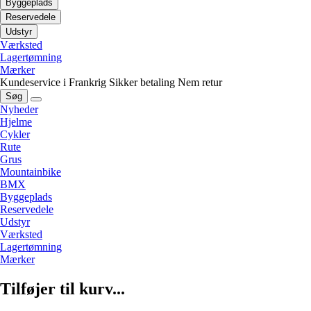
Byggeplads
Reservedele
Udstyr
Værksted
Lagertømning
Mærker
Kundeservice i Frankrig
Sikker betaling
Nem retur
Søg
Nyheder
Hjelme
Cykler
Rute
Grus
Mountainbike
BMX
Byggeplads
Reservedele
Udstyr
Værksted
Lagertømning
Mærker
Tilføjer til kurv...