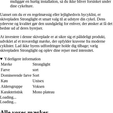
muliggør en hurtig installation, så du ikke bliver forsinket under
dine cykelture.
Uanset om du er en regelmæssig eller lejlighedsvis bycyklist, er
skivepladen Stronglight et smart valg til at udstyre din cykel. Dens
ydeevne og kvalitet gør den uundgåelig for enhver, der ønsker at få det
bedste ud af deres byrejser.
At investere i denne skiveplade er at sikre sig et pålideligt produkt,
udviklet af et troværdigt mærke, der opfylder kravene fra moderne
cyklister. Lad ikke byens udfordringer holde dig tilbage; vælg
skivepladen Stronglight og oplev dine rejser med intensitet.
Yderligere information
Mærke
Stronglight
Farve
sort
Dominerende farve
Sort
Køn
Unisex
Aldersgruppe
Voksen
Karakteristisk
Mono plateau
Loading...
Loading...
Alle vores mærker