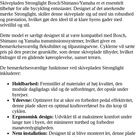
Skivepladen Stronglight Bosch/Shimano/Yamaha er et essentielt
tilbehør for alle bycykling entusiaster. Designet af det anerkendte
mærke Stronglight, skiller denne skiveplade sig ud med sin robusthed
og præstation, hvilket gør den ideel til at klare byens gader med
selvtillid og stil.
Dette model er særligt designet til at være kompatibel med Bosch,
Shimano og Yamaha transmissionssystemer, hvilket giver en
bemærkelsesværdig fleksibilitet og tilpasningsevne. Cyklerne vil sætte
pris på den præcise gearskifte, som denne skiveplade tilbyder, hvilket
bidrager til en glidende køreoplevelse, uanset terræn.
De bemærkelsesværdige funktioner ved skivepladen Stronglight
inkluderer:
Holdbarhed:
Fremstillet af materialer af høj kvalitet, den
modstår dagligdags slid og de udfordringer, der opstår under
byrejser.
Ydeevne:
Optimeret for at sikre en forbedret pedal effektivitet,
denne plade sikrer en optimal kraftoverførsel fra din krop til
cyklen.
Ergonomisk design:
Udviklet til at maksimere komfort under
lange ture i byen, det minimerer træthed og forbedrer
manøvredygtigheden.
Nem installation:
Designet til at blive monteret let, denne plade