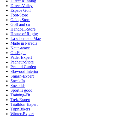
Direct Running
Direct-Volley
Espace Golf
Foot-Store
Galop Store
Golf and co
Handball-Store
House of Rugby
La sellerie de Maé
Made in Paradis
Nauti-wave
On-Fight
Padel-Expert
Pecheur-Store
Pet and Garden
Slowood Interior
Smash-Expert
Sneak'In
Sneakids
Sport is good
Training-Fit
Trek-Expert
Triathlon-Expert
TripnBikers
Winter-Expert