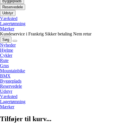
Byggeplads
Reservedele
Udstyr
Værksted
Lagertømning
Mærker
Kundeservice i Frankrig
Sikker betaling
Nem retur
Søg
Nyheder
Hjelme
Cykler
Rute
Grus
Mountainbike
BMX
Byggeplads
Reservedele
Udstyr
Værksted
Lagertømning
Mærker
Tilføjer til kurv...