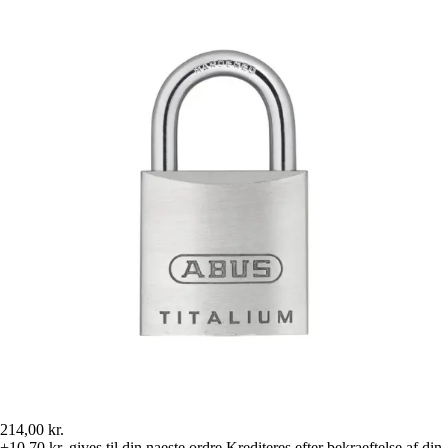
214,00 kr.
+10,70 kr.
gives til din naeste ordre
Krediteres efter bekraeftelse af din