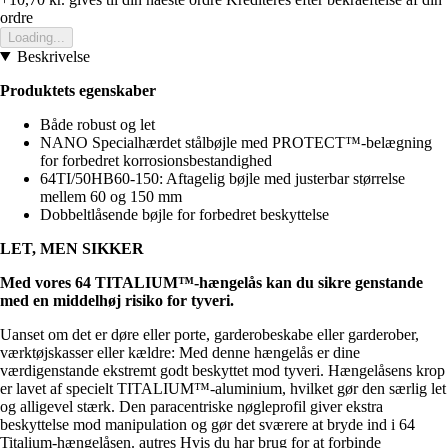
ordre
Loading...
Beskrivelse
Produktets egenskaber
Både robust og let
NANO Specialhærdet stålbøjle med PROTECT™-belægning
for forbedret korrosionsbestandighed
64TI/50HB60-150: Aftagelig bøjle med justerbar størrelse
mellem 60 og 150 mm
Dobbeltlåsende bøjle for forbedret beskyttelse
LET, MEN SIKKER
Med vores 64 TITALIUM™-hængelås kan du sikre genstande
med en middelhøj risiko for tyveri.
Uanset om det er døre eller porte, garderobeskabe eller garderober,
værktøjskasser eller kældre: Med denne hængelås er dine
værdigenstande ekstremt godt beskyttet mod tyveri. Hængelåsens krop
er lavet af specielt TITALIUM™-aluminium, hvilket gør den særlig let
og alligevel stærk. Den paracentriske nøgleprofil giver ekstra
beskyttelse mod manipulation og gør det sværere at bryde ind i 64
Titalium-hængelåsen. autres Hvis du har brug for at forbinde