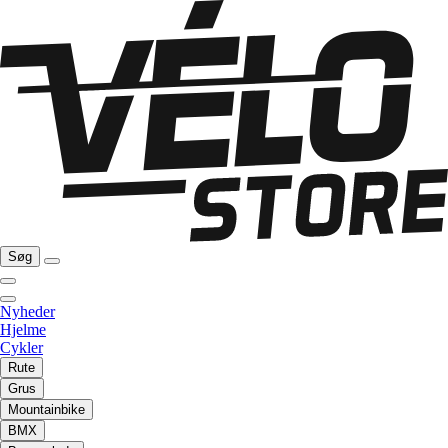
Søg
Nyheder
Hjelme
Cykler
Rute
Grus
Mountainbike
BMX