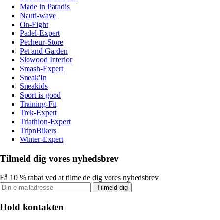
Made in Paradis
Nauti-wave
On-Fight
Padel-Expert
Pecheur-Store
Pet and Garden
Slowood Interior
Smash-Expert
Sneak'In
Sneakids
Sport is good
Training-Fit
Trek-Expert
Triathlon-Expert
TripnBikers
Winter-Expert
Tilmeld dig vores nyhedsbrev
Få 10 % rabat ved at tilmelde dig vores nyhedsbrev
Tilmeld dig
Hold kontakten