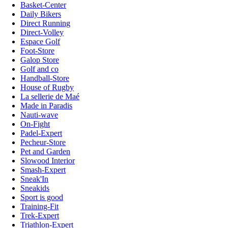
Basket-Center
Daily Bikers
Direct Running
Direct-Volley
Espace Golf
Foot-Store
Galop Store
Golf and co
Handball-Store
House of Rugby
La sellerie de Maé
Made in Paradis
Nauti-wave
On-Fight
Padel-Expert
Pecheur-Store
Pet and Garden
Slowood Interior
Smash-Expert
Sneak'In
Sneakids
Sport is good
Training-Fit
Trek-Expert
Triathlon-Expert