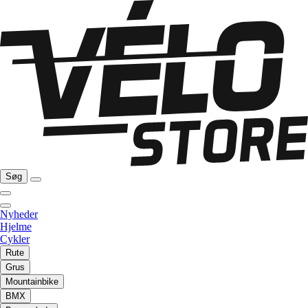
Søg
Nyheder
Hjelme
Cykler
Rute
Grus
Mountainbike
BMX