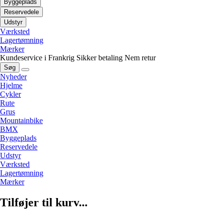
Byggeplads
Reservedele
Udstyr
Værksted
Lagertømning
Mærker
Kundeservice i Frankrig
Sikker betaling
Nem retur
Søg
Nyheder
Hjelme
Cykler
Rute
Grus
Mountainbike
BMX
Byggeplads
Reservedele
Udstyr
Værksted
Lagertømning
Mærker
Tilføjer til kurv...