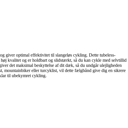
g giver optimal effektivitet til slangeløs cykling. Dette tubeless-
øj kvalitet og er holdbart og slidstærkt, så du kan cykle med selvtillid
 giver det maksimal beskyttelse af dit dæk, så du undgår ulejligheden
t, mountainbiker eller turcyklist, vil dette fælgbånd give dig en sikrere
lar til ubekymret cykling.