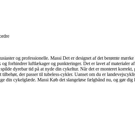
 ordre
tusiaster og professionelle. Massi Det er designet af det berømte mærke o
g forhindrer luftlækager og punkteringer. Det er lavet af materialer af h
spilde dyrebar tid på at nyde din cykeltur. Når det er monteret korrekt,
tilbehør, der passer til tubeless-cykler. Uanset om du er landevejscyklis
ge din cykelglæde. Massi Køb det slangeløse fælgbånd nu, og gør dig k