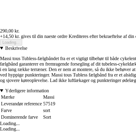
290,00 kr.
+14,50 kr.
gives til din naeste ordre
Krediteres efter bekraeftelse af din
Loading...
Beskrivelse
Massi tous Tubless-fælgbåndet fra er et vigtigt tilbehør til både cykelen
fælgbånd garanterer en fremragende forsegling af dit tubeless-cykeldæk o
i en lang række terræner. Den er nem at montere, så du ikke behøver at 
ved hyppige punkteringer. Massi tous Tubless fælgbånd fra er et alsidigt 
og sjovere køreoplevelse. Lad ikke luftlækager og punkteringer ødelæg
Yderligere information
Mærke
Massi
Leverandør reference
57519
Farve
sort
Dominerende farve
Sort
Loading...
Loading...