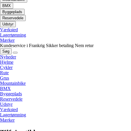
BMX
Byggeplads
Reservedele
Udstyr
Værksted
Lagertømning
Mærker
Kundeservice i Frankrig
Sikker betaling
Nem retur
Søg
Nyheder
Hjelme
Cykler
Rute
Grus
Mountainbike
BMX
Byggeplads
Reservedele
Udstyr
Værksted
Lagertømning
Mærker