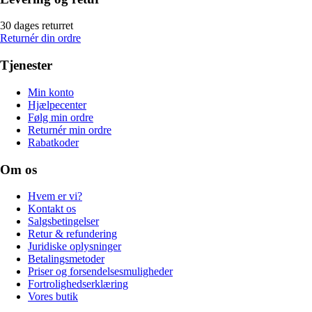
30 dages returret
Returnér din ordre
Tjenester
Min konto
Hjælpecenter
Følg min ordre
Returnér min ordre
Rabatkoder
Om os
Hvem er vi?
Kontakt os
Salgsbetingelser
Retur & refundering
Juridiske oplysninger
Betalingsmetoder
Priser og forsendelsesmuligheder
Fortrolighedserklæring
Vores butik