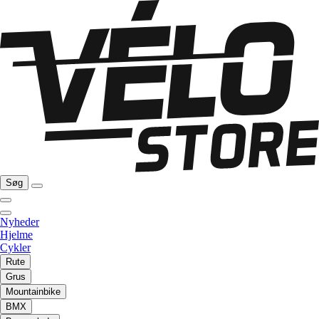
Søg
Nyheder
Hjelme
Cykler
Rute
Grus
Mountainbike
BMX