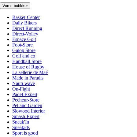
Vores butikker
Basket-Center
Daily Bikers
Direct Running
Direct-Volley
Espace Golf
Foot-Store
Galop Store
Golf and co
Handball-Store
House of Rugby
La sellerie de Maé
Made in Paradis
Nauti-wave
On-Fight
Padel-Expert
Pecheur-Store
Pet and Garden
Slowood Interior
Smash-Expert
Sneak'In
Sneakids
Sport is good