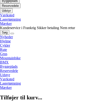
Byggeplads
Reservedele
Udstyr
Værksted
Lagertømning
Mærker
Kundeservice i Frankrig
Sikker betaling
Nem retur
Søg
Nyheder
Hjelme
Cykler
Rute
Grus
Mountainbike
BMX
Byggeplads
Reservedele
Udstyr
Værksted
Lagertømning
Mærker
Tilføjer til kurv...