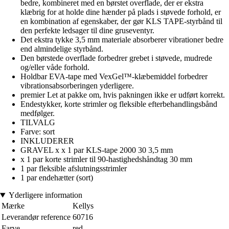
bedre, kombineret med en børstet overflade, der er ekstra
klæbrig for at holde dine hænder på plads i støvede forhold, er
en kombination af egenskaber, der gør KLS TAPE-styrbånd til
den perfekte ledsager til dine gruseventyr.
Det ekstra tykke 3,5 mm materiale absorberer vibrationer bedre
end almindelige styrbånd.
Den børstede overflade forbedrer grebet i støvede, mudrede
og/eller våde forhold.
Holdbar EVA-tape med VexGel™-klæbemiddel forbedrer
vibrationsabsorberingen yderligere.
premier Let at pakke om, hvis pakningen ikke er udført korrekt.
Endestykker, korte strimler og fleksible efterbehandlingsbånd
medfølger.
TILVALG
Farve: sort
INKLUDERER
GRAVEL x x 1 par KLS-tape 2000 30 3,5 mm
x 1 par korte strimler til 90-hastighedshåndtag 30 mm
1 par fleksible afslutningsstrimler
1 par endehætter (sort)
Yderligere information
Mærke
Kellys
Leverandør reference
60716
Farve
red