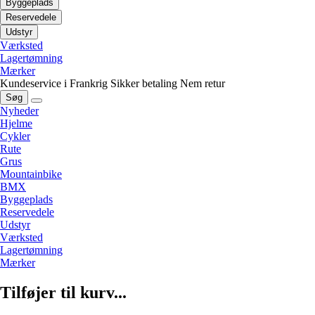
Byggeplads
Reservedele
Udstyr
Værksted
Lagertømning
Mærker
Kundeservice i Frankrig
Sikker betaling
Nem retur
Søg
Nyheder
Hjelme
Cykler
Rute
Grus
Mountainbike
BMX
Byggeplads
Reservedele
Udstyr
Værksted
Lagertømning
Mærker
Tilføjer til kurv...