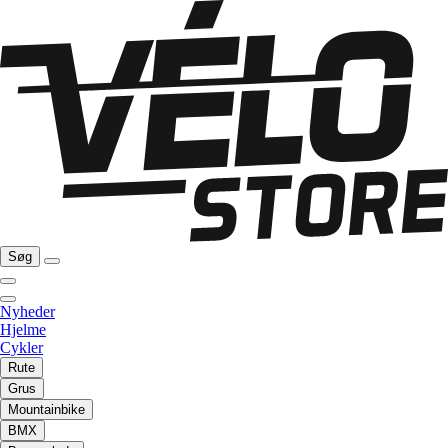
Søg
Nyheder
Hjelme
Cykler
Rute
Grus
Mountainbike
BMX