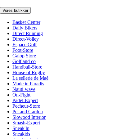
Vores butikker
Basket-Center
Daily Bikers
Direct Running
Direct-Volley
Espace Golf
Foot-Store
Galop Store
Golf and co
Handball-Store
House of Rugby
La sellerie de Maé
Made in Paradis
Nauti-wave
On-Fight
Padel-Expert
Pecheur-Store
Pet and Garden
Slowood Interior
Smash-Expert
Sneak'In
Sneakids