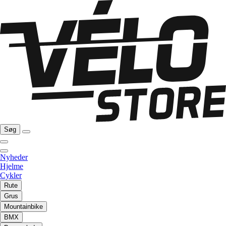
Søg
Nyheder
Hjelme
Cykler
Rute
Grus
Mountainbike
BMX