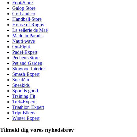
Foot-Store
Galop Store
Golf and co
Handball-Store
House of Rugby
La sellerie de Maé
Made in Paradis
Nauti-wave
On-Fight
Padel-Expert
Pecheur-Store
Pet and Garden
Slowood Interior
Smash-Expert
Sneak'In
Sneakids
Sport is good
Training-Fit
Trek-Expert
Triathlon-Expert
TripnBikers
Winter-Expert
Tilmeld dig vores nyhedsbrev