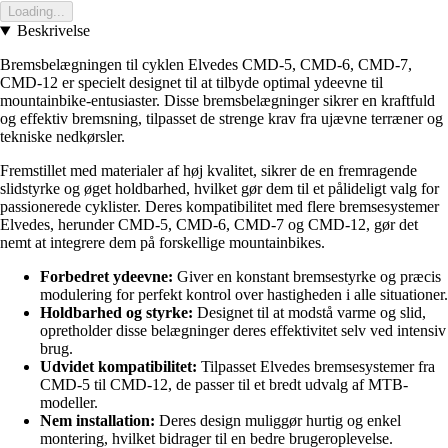
Loading...
Beskrivelse
Bremsbelægningen til cyklen Elvedes CMD-5, CMD-6, CMD-7,
CMD-12 er specielt designet til at tilbyde optimal ydeevne til
mountainbike-entusiaster. Disse bremsbelægninger sikrer en kraftfuld
og effektiv bremsning, tilpasset de strenge krav fra ujævne terræner og
tekniske nedkørsler.
Fremstillet med materialer af høj kvalitet, sikrer de en fremragende
slidstyrke og øget holdbarhed, hvilket gør dem til et pålideligt valg for
passionerede cyklister. Deres kompatibilitet med flere bremsesystemer
Elvedes, herunder CMD-5, CMD-6, CMD-7 og CMD-12, gør det
nemt at integrere dem på forskellige mountainbikes.
Forbedret ydeevne:
Giver en konstant bremsestyrke og præcis
modulering for perfekt kontrol over hastigheden i alle situationer.
Holdbarhed og styrke:
Designet til at modstå varme og slid,
opretholder disse belægninger deres effektivitet selv ved intensiv
brug.
Udvidet kompatibilitet:
Tilpasset Elvedes bremsesystemer fra
CMD-5 til CMD-12, de passer til et bredt udvalg af MTB-
modeller.
Nem installation:
Deres design muliggør hurtig og enkel
montering, hvilket bidrager til en bedre brugeroplevelse.