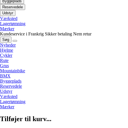
Byggeplads
Reservedele
Udstyr
Værksted
Lagertømning
Mærker
Kundeservice i Frankrig
Sikker betaling
Nem retur
Søg
Nyheder
Hjelme
Cykler
Rute
Grus
Mountainbike
BMX
Byggeplads
Reservedele
Udstyr
Værksted
Lagertømning
Mærker
Tilføjer til kurv...