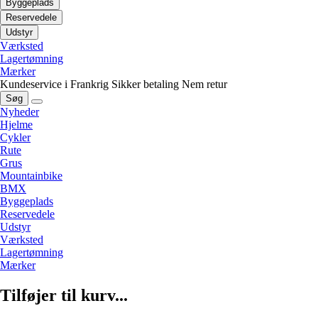
Byggeplads
Reservedele
Udstyr
Værksted
Lagertømning
Mærker
Kundeservice i Frankrig
Sikker betaling
Nem retur
Søg
Nyheder
Hjelme
Cykler
Rute
Grus
Mountainbike
BMX
Byggeplads
Reservedele
Udstyr
Værksted
Lagertømning
Mærker
Tilføjer til kurv...