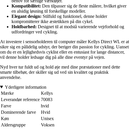
behov for særlige værktøjer.
Kompatibilitet:
Den tilpasser sig de fleste målere, hvilket giver
en alsidig løsning til forskellige modeller.
Elegant design:
Stilfuld og funktionel, denne holder
kompromitterer ikke æstetikken på din cykel.
Holdbarhed:
Designet til at modstå varierende vejrforhold og
udfordringer ved cykling.
At investere i sensorholderen til computer måler Kellys Direct WL er at
sikre sig en pålidelig udstyr, der beriger din passion for cykling. Uanset
om du er en lejlighedsvis cyklist eller en entusiast for lange distancer,
vil denne holder ledsage dig på alle dine eventyr på vejen.
Nyd hver tur fuldt ud og hold øje med dine præstationer med dette
smarte tilbehør, der skiller sig ud ved sin kvalitet og praktisk
anvendelse.
Yderligere information
Mærke
Kellys
Leverandør reference
70083
Farve
hvid
Dominerende farve
Hvid
Køn
Unisex
Aldersgruppe
Voksen