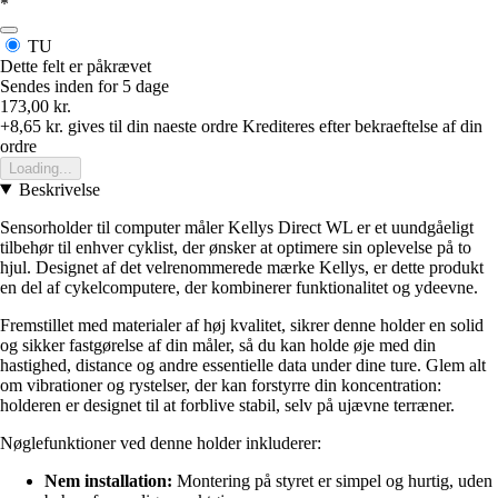
*
TU
Dette felt er påkrævet
Sendes inden for 5 dage
173,00 kr.
+8,65 kr.
gives til din naeste ordre
Krediteres efter bekraeftelse af din
ordre
Loading...
Beskrivelse
Sensorholder til computer måler Kellys Direct WL er et uundgåeligt
tilbehør til enhver cyklist, der ønsker at optimere sin oplevelse på to
hjul. Designet af det velrenommerede mærke Kellys, er dette produkt
en del af cykelcomputere, der kombinerer funktionalitet og ydeevne.
Fremstillet med materialer af høj kvalitet, sikrer denne holder en solid
og sikker fastgørelse af din måler, så du kan holde øje med din
hastighed, distance og andre essentielle data under dine ture. Glem alt
om vibrationer og rystelser, der kan forstyrre din koncentration:
holderen er designet til at forblive stabil, selv på ujævne terræner.
Nøglefunktioner ved denne holder inkluderer:
Nem installation:
Montering på styret er simpel og hurtig, uden