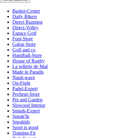
Basket-Center
Daily Bikers
Direct Running
Direct-Volley
Espace Golf
Foot-Store
Galop Store
Golf and co
Handball-Store
House of Rugby
La sellerie de Maé
Made in Paradis
Nauti-wave
On-Fight
Padel-Expert
Pecheur-Store
Pet and Garden
Slowood Interior
Smash-Expert
Sneak'In
Sneakids
Sport is good
Training-Fit