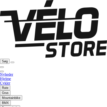
Søg
Nyheder
Hjelme
Cykler
Rute
Grus
Mountainbike
BMX