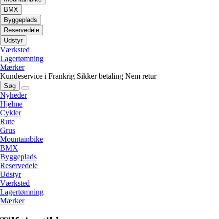
BMX
Byggeplads
Reservedele
Udstyr
Værksted
Lagertømning
Mærker
Kundeservice i Frankrig
Sikker betaling
Nem retur
Søg
Nyheder
Hjelme
Cykler
Rute
Grus
Mountainbike
BMX
Byggeplads
Reservedele
Udstyr
Værksted
Lagertømning
Mærker