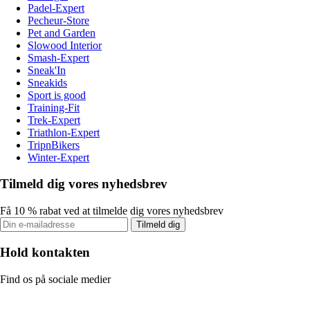
Padel-Expert
Pecheur-Store
Pet and Garden
Slowood Interior
Smash-Expert
Sneak'In
Sneakids
Sport is good
Training-Fit
Trek-Expert
Triathlon-Expert
TripnBikers
Winter-Expert
Tilmeld dig vores nyhedsbrev
Få 10 % rabat ved at tilmelde dig vores nyhedsbrev
Tilmeld dig
Hold kontakten
Find os på sociale medier