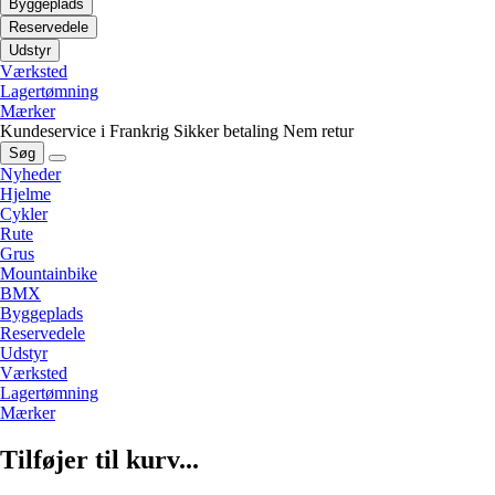
Byggeplads
Reservedele
Udstyr
Værksted
Lagertømning
Mærker
Kundeservice i Frankrig
Sikker betaling
Nem retur
Søg
Nyheder
Hjelme
Cykler
Rute
Grus
Mountainbike
BMX
Byggeplads
Reservedele
Udstyr
Værksted
Lagertømning
Mærker
Tilføjer til kurv...