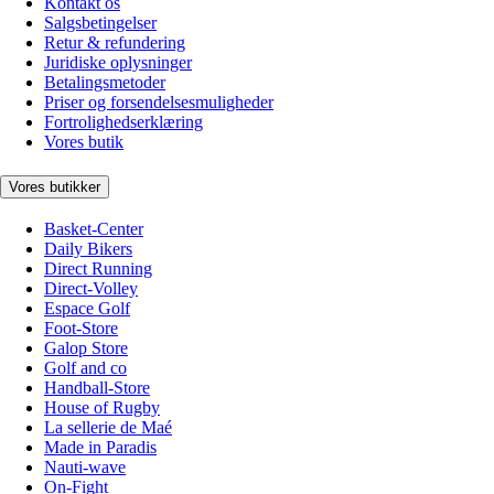
Kontakt os
Salgsbetingelser
Retur & refundering
Juridiske oplysninger
Betalingsmetoder
Priser og forsendelsesmuligheder
Fortrolighedserklæring
Vores butik
Vores butikker
Basket-Center
Daily Bikers
Direct Running
Direct-Volley
Espace Golf
Foot-Store
Galop Store
Golf and co
Handball-Store
House of Rugby
La sellerie de Maé
Made in Paradis
Nauti-wave
On-Fight