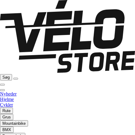
Søg
Nyheder
Hjelme
Cykler
Rute
Grus
Mountainbike
BMX