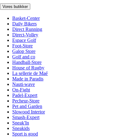
Vores butikker
Basket-Center
Daily Bikers
Direct Running
Direct-Volley
Espace Golf
Foot-Store
Galop Store
Golf and co
Handball-Store
House of Rugby
La sellerie de Maé
Made in Paradis
Nauti-wave
On-Fight
Padel-Expert
Pecheur-Store
Pet and Garden
Slowood Interior
Smash-Expert
Sneak'In
Sneakids
Sport is good