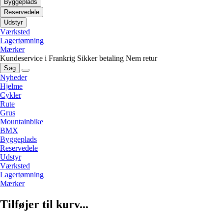
Byggeplads
Reservedele
Udstyr
Værksted
Lagertømning
Mærker
Kundeservice i Frankrig
Sikker betaling
Nem retur
Søg
Nyheder
Hjelme
Cykler
Rute
Grus
Mountainbike
BMX
Byggeplads
Reservedele
Udstyr
Værksted
Lagertømning
Mærker
Tilføjer til kurv...