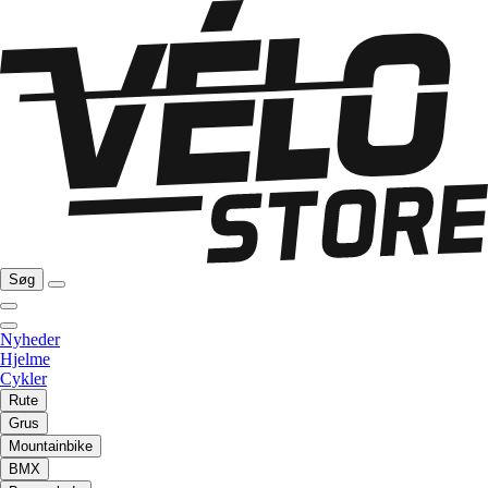
Søg
Nyheder
Hjelme
Cykler
Rute
Grus
Mountainbike
BMX