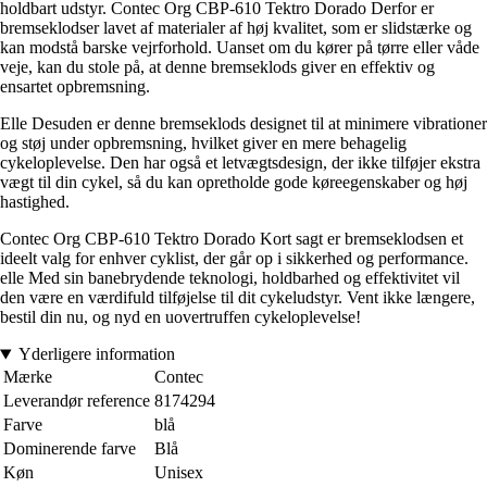
holdbart udstyr. Contec Org CBP-610 Tektro Dorado Derfor er
bremseklodser lavet af materialer af høj kvalitet, som er slidstærke og
kan modstå barske vejrforhold. Uanset om du kører på tørre eller våde
veje, kan du stole på, at denne bremseklods giver en effektiv og
ensartet opbremsning.
Elle Desuden er denne bremseklods designet til at minimere vibrationer
og støj under opbremsning, hvilket giver en mere behagelig
cykeloplevelse. Den har også et letvægtsdesign, der ikke tilføjer ekstra
vægt til din cykel, så du kan opretholde gode køreegenskaber og høj
hastighed.
Contec Org CBP-610 Tektro Dorado Kort sagt er bremseklodsen et
ideelt valg for enhver cyklist, der går op i sikkerhed og performance.
elle Med sin banebrydende teknologi, holdbarhed og effektivitet vil
den være en værdifuld tilføjelse til dit cykeludstyr. Vent ikke længere,
bestil din nu, og nyd en uovertruffen cykeloplevelse!
Yderligere information
Mærke
Contec
Leverandør reference
8174294
Farve
blå
Dominerende farve
Blå
Køn
Unisex