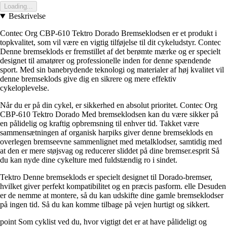
Loading...
Beskrivelse
Contec Org CBP-610 Tektro Dorado Bremseklodsen er et produkt i
topkvalitet, som vil være en vigtig tilføjelse til dit cykeludstyr. Contec
Denne bremseklods er fremstillet af det berømte mærke og er specielt
designet til amatører og professionelle inden for denne spændende
sport. Med sin banebrydende teknologi og materialer af høj kvalitet vil
denne bremseklods give dig en sikrere og mere effektiv
cykeloplevelse.
Når du er på din cykel, er sikkerhed en absolut prioritet. Contec Org
CBP-610 Tektro Dorado Med bremseklodsen kan du være sikker på
en pålidelig og kraftig opbremsning til enhver tid. Takket være
sammensætningen af organisk harpiks giver denne bremseklods en
overlegen bremseevne sammenlignet med metalklodser, samtidig med
at den er mere støjsvag og reducerer sliddet på dine bremser.esprit Så
du kan nyde dine cykelture med fuldstændig ro i sindet.
Tektro Denne bremseklods er specielt designet til Dorado-bremser,
hvilket giver perfekt kompatibilitet og en præcis pasform. elle Desuden
er de nemme at montere, så du kan udskifte dine gamle bremseklodser
på ingen tid. Så du kan komme tilbage på vejen hurtigt og sikkert.
point Som cyklist ved du, hvor vigtigt det er at have pålideligt og